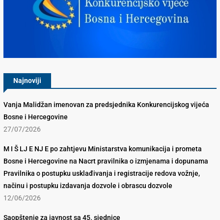
Konkurencijsko Vijeće BiH
Najnoviji
Vanja Malidžan imenovan za predsjednika Konkurencijskog vijeća
Bosne i Hercegovine
27/07/2026
M I Š LJ E NJ E po zahtjevu Ministarstva komunikacija i prometa
Bosne i Hercegovine na Nacrt pravilnika o izmjenama i dopunama
Pravilnika o postupku usklađivanja i registracije redova vožnje,
načinu i postupku izdavanja dozvole i obrascu dozvole
12/06/2026
Saopštenje za javnost sa 45. sjednice