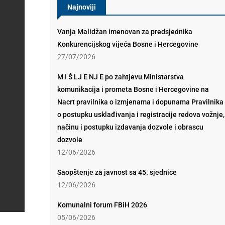
Najnoviji
Vanja Malidžan imenovan za predsjednika
Konkurencijskog vijeća Bosne i Hercegovine
27/07/2026
M I Š LJ E NJ E po zahtjevu Ministarstva
komunikacija i prometa Bosne i Hercegovine na
Nacrt pravilnika o izmjenama i dopunama Pravilnika
o postupku usklađivanja i registracije redova vožnje,
načinu i postupku izdavanja dozvole i obrascu
dozvole
12/06/2026
Saopštenje za javnost sa 45. sjednice
12/06/2026
Komunalni forum FBiH 2026
05/06/2026