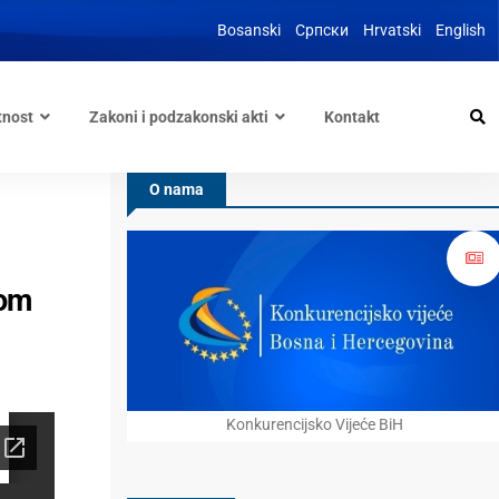
Bosanski
Српски
Hrvatski
English
tnost
Zakoni i podzakonski akti
Kontakt
O nama
nom
Konkurencijsko Vijeće BiH