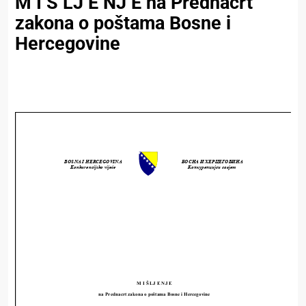
M I Š LJ E NJ E na Prednacrt
zakona o poštama Bosne i
Hercegovine