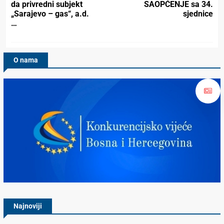
da privredni subjekt
SAOPĆENJE sa 34.
„Sarajevo – gas“, a.d.
sjednice
…
O nama
Konkurencijsko Vijeće BiH
Najnoviji