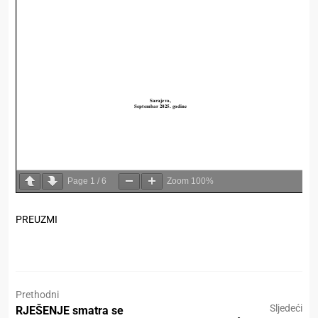
Page
1
/
6
Zoom
100%
PREUZMI
Prethodni
Sljedeći
RJEŠENJE smatra se