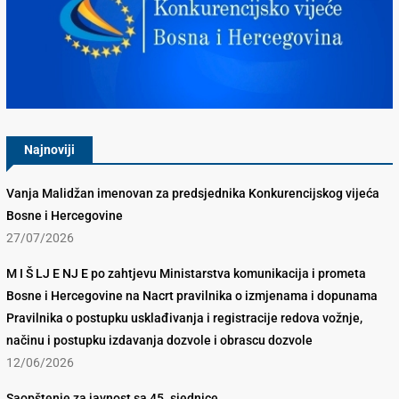
Konkurencijsko Vijeće BiH
Najnoviji
Vanja Malidžan imenovan za predsjednika Konkurencijskog vijeća
Bosne i Hercegovine
27/07/2026
M I Š LJ E NJ E po zahtjevu Ministarstva komunikacija i prometa
Bosne i Hercegovine na Nacrt pravilnika o izmjenama i dopunama
Pravilnika o postupku usklađivanja i registracije redova vožnje,
načinu i postupku izdavanja dozvole i obrascu dozvole
12/06/2026
Saopštenje za javnost sa 45. sjednice