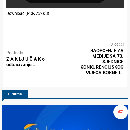
Download (PDF, 252KB)
Sljedeći
SAOPĆENJE ZA
Prethodni
MEDIJE SA 73.
Z A K LJ U Č A K o
SJEDNICE
odbacivanju…
KONKURENCIJSKOG
VIJEĆA BOSNE I…
O nama