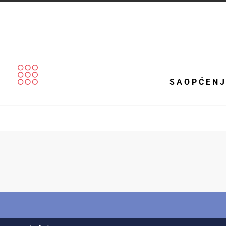
S A O P Ć E N J