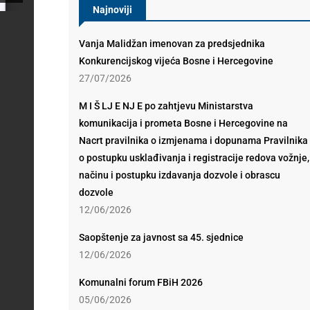
Najnoviji
Vanja Malidžan imenovan za predsjednika
Konkurencijskog vijeća Bosne i Hercegovine
27/07/2026
M I Š LJ E NJ E po zahtjevu Ministarstva
komunikacija i prometa Bosne i Hercegovine na
Nacrt pravilnika o izmjenama i dopunama Pravilnika
o postupku usklađivanja i registracije redova vožnje,
načinu i postupku izdavanja dozvole i obrascu
dozvole
12/06/2026
Saopštenje za javnost sa 45. sjednice
12/06/2026
Komunalni forum FBiH 2026
05/06/2026