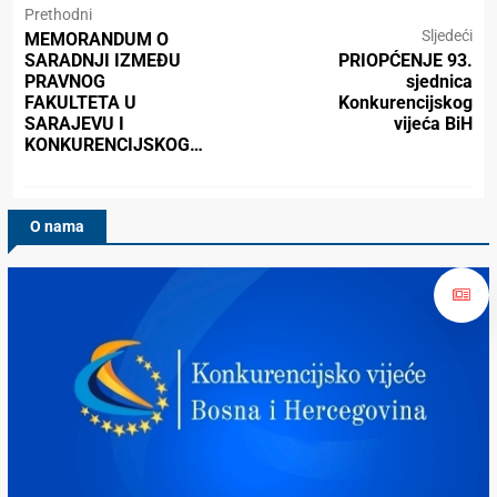
Prethodni
Sljedeći
MEMORANDUM O
SARADNJI IZMEĐU
PRIOPĆENJE 93.
PRAVNOG
sjednica
FAKULTETA U
Konkurencijskog
SARAJEVU I
vijeća BiH
KONKURENCIJSKOG…
O nama
Konkurencijsko Vijeće BiH