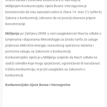
strane Banka Poštanska štedionica a.d. kao kupca.
Mišljenjem Konkurencijsko vijeće Bosne i Hercegovine je
konstatovalo da nisu ispunjeni uslovi iz člana 14. stav (1) tačke b)
Zakona o konkurenciji, odnosno da ne postoji obaveza prijave
koncentracije.
Mišljenje
po Zahtjevu DERK u vezi usaglašenosti Nacrta odluke o
izmjenama i dopunama Metodologije za izradu tarifa za usluge
prijenosa električne energije, nezavisnog operatora sistema i
pomoćne usluge, sa Zakonom o konkurenciji.
Konkurencijsko vijeće je u Mišljenju ocijenilo da Nacrt odluke ne
sadrži odredbe koje mogu sprječavati, ograničavati ili narušavati
tržišnu konkurenciju, te je isti usaglašen sa Zakonom o
konkurenciji.
Konkurencijsko vijeće Bosne i Hercegovine