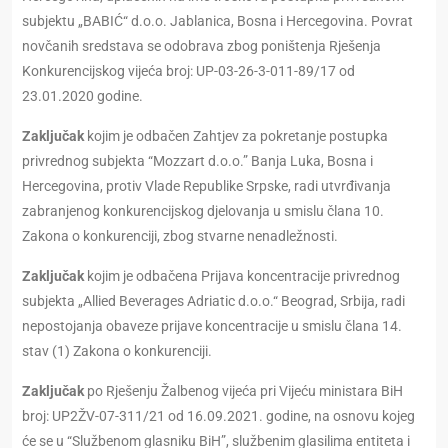
subjektu „BABIĆ“ d.o.o. Jablanica, Bosna i Hercegovina. Povrat
novčanih sredstava se odobrava zbog poništenja Rješenja
Konkurencijskog vijeća broj: UP-03-26-3-011-89/17 od
23.01.2020 godine.
Zaključak
kojim je odbačen Zahtjev za pokretanje postupka
privrednog subjekta “Mozzart d.o.o.” Banja Luka, Bosna i
Hercegovina, protiv Vlade Republike Srpske, radi utvrđivanja
zabranjenog konkurencijskog djelovanja u smislu člana 10.
Zakona o konkurenciji, zbog stvarne nenadležnosti.
Zaključak
kojim je odbačena Prijava koncentracije privrednog
subjekta „Allied Beverages Adriatic d.o.o.“ Beograd, Srbija, radi
nepostojanja obaveze prijave koncentracije u smislu člana 14.
stav (1) Zakona o konkurenciji.
Zaključak
po Rješenju Žalbenog vijeća pri Vijeću ministara BiH
broj: UP2ŽV-07-311/21 od 16.09.2021. godine, na osnovu kojeg
će se u “Službenom glasniku BiH”, službenim glasilima entiteta i