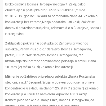
Brčko distrikta Bosne i Hercegovine objaviti Zaključak o
obustavljanju postupka broj: UP-04-26-1-032-10/18 od
31.01.2019. godine u skladu sa odredbama člana 44. Zakona o
konkurenciji, bez zatamnjivanja podataka. Isti Zaključak će se
dostaviti privrednom subjektu „Telemach d.o.o.” Sarajevo, Bosna i
Hercegovina.
Zaključak
o pokretanju postupka po Zahtjevu privrednog
subjekta „Penny Plus d.o.o.“ Sarajevo, Bosna i Hercegovina,
protiv „KJKP RAD“ Sarajevo, Bosna i Hercegovina, radi
utvrđivanja zloupotrebe dominantnog položaja, u smislu člana
10. stav (2) tačka b) i d) Zakona o konkurenciji.
Mišljenje
po Zahtjevu privrednog subjekta „Banka Poštanska
štedionica a.d.“ Beograd, Srbija, o obavezi podnošenja prijave
koncentracije, u skladu sa članom 25. stav (1) tačka f) Zakona o
konkurenciji, a u vezi sa namjerom kupovine 100 % akcija
Komercijalne banke a.d. Banja Luka, Bosna i Hercegovina, od