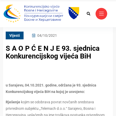
Vijesti
04/10/2021
S A O P Ć E N J E 93. sjednica
Konkurencijskog vijeća BiH
u Sarajevu, 04.10.2021. godine, održana je 93. sjednica
Konkurencijskog vijeća BiH na kojoj je usvojeno:
Rješenje
kojim se odobrava povrat novčanih sredstava
privrednom subjektu „Telemach d.o.o.“ Sarajevo, Bosna i
Hercegovina, uplaćenih na ime troškova postupka privrednom