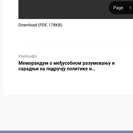
Download (PDF, 178KB)
Prethodni
Меморандум о међусобном разумевању и
сарадњи на подручју политике и…