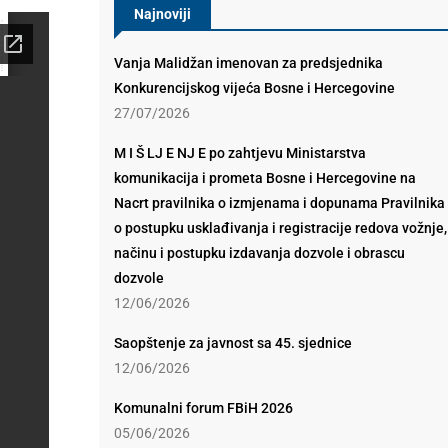
Najnoviji
Vanja Malidžan imenovan za predsjednika
Konkurencijskog vijeća Bosne i Hercegovine
27/07/2026
M I Š LJ E NJ E po zahtjevu Ministarstva
komunikacija i prometa Bosne i Hercegovine na
Nacrt pravilnika o izmjenama i dopunama Pravilnika
o postupku usklađivanja i registracije redova vožnje,
načinu i postupku izdavanja dozvole i obrascu
dozvole
12/06/2026
Saopštenje za javnost sa 45. sjednice
12/06/2026
Komunalni forum FBiH 2026
05/06/2026