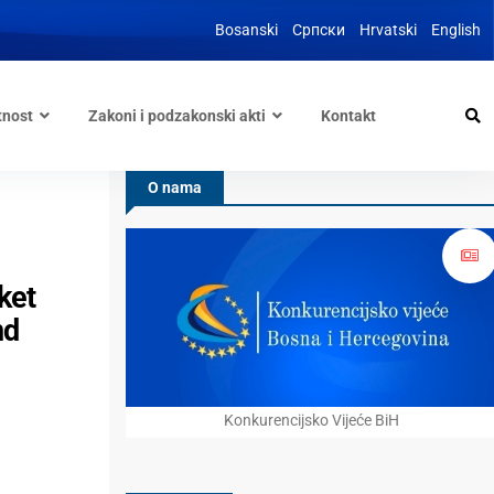
Bosanski
Српски
Hrvatski
English
tnost
Zakoni i podzakonski akti
Kontakt
O nama
ket
nd
Konkurencijsko Vijeće BiH