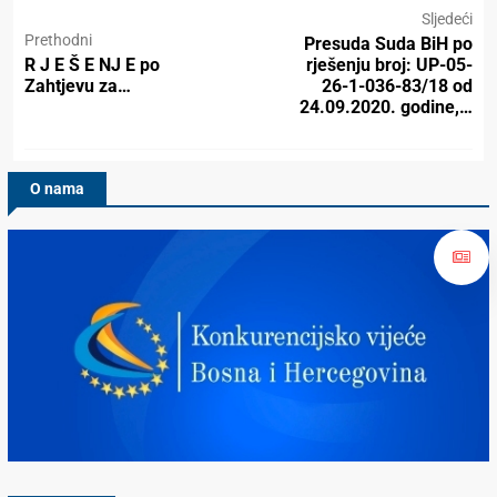
Sljedeći
Prethodni
Presuda Suda BiH po
R J E Š E NJ E po
rješenju broj: UP-05-
Zahtjevu za…
26-1-036-83/18 od
24.09.2020. godine,…
O nama
Konkurencijsko Vijeće BiH