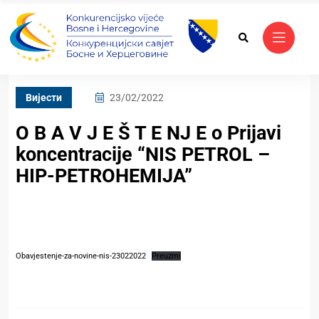
Вијести
23/02/2022
O B A V J E Š T E NJ E o Prijavi
koncentracije “NIS PETROL –
HIP-PETROHEMIJA”
Obavjestenje-za-novine-nis-23022022
Preuzmi