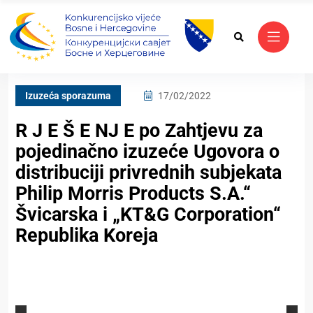
Izuzeća sporazuma
17/02/2022
R J E Š E NJ E po Zahtjevu za
pojedinačno izuzeće Ugovora o
distribuciji privrednih subjekata
Philip Morris Products S.A.“
Švicarska i „KT&G Corporation“
Republika Koreja