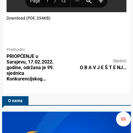
Download (PDF, 334KB)
Prethodni
PRIOPĆENJE u
Sljedeći
Sarajevu, 17.02.2022.
godine, održana je 99.
O B A V J E Š T E NJ…
sjednica
Konkurencijskog…
O nama