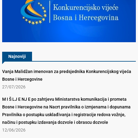
Konkurencijsko Vijeće BiH
Najnoviji
Vanja Malidžan imenovan za predsjednika Konkurencijskog vijeća
Bosne i Hercegovine
27/07/2026
M I Š LJ E NJ E po zahtjevu Ministarstva komunikacija i prometa
Bosne i Hercegovine na Nacrt pravilnika o izmjenama i dopunama
Pravilnika o postupku usklađivanja i registracije redova vožnje,
načinu i postupku izdavanja dozvole i obrascu dozvole
12/06/2026