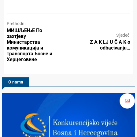
Prethodni
МИШЉЕЊЕ По
Sljedeći
захтјеву
Министарства
Z A K LJ U Č A K o
комуникација и
odbacivanju…
транспорта Босне и
Херцеговине
O nama