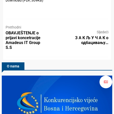
Download (PDF, 309KB)
Prethodni
Sljedeći
OBAVJEŠTENJE o
prijavi koncetracije
З А К Љ У Ч А К о
Amadeus IT Group
одбацивању…
S.S
O nama