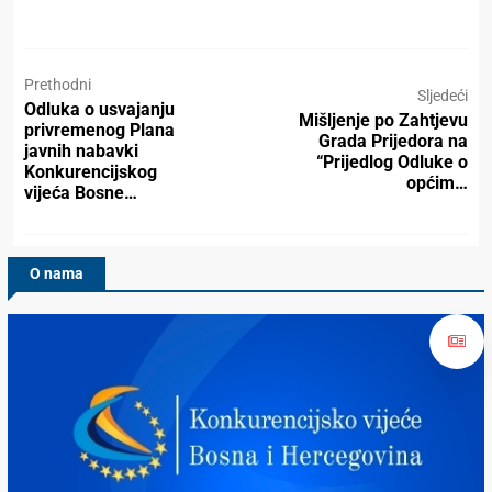
Prethodni
Sljedeći
Odluka o usvajanju
Mišljenje po Zahtjevu
privremenog Plana
Grada Prijedora na
javnih nabavki
“Prijedlog Odluke o
Konkurencijskog
općim…
vijeća Bosne…
O nama