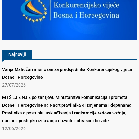
Konkurencijsko Vijeće BiH
Najnoviji
Vanja Malidžan imenovan za predsjednika Konkurencijskog vijeća
Bosne i Hercegovine
27/07/2026
M I Š LJ E NJ E po zahtjevu Ministarstva komunikacija i prometa
Bosne i Hercegovine na Nacrt pravilnika o izmjenama i dopunama
Pravilnika o postupku usklađivanja i registracije redova vožnje,
načinu i postupku izdavanja dozvole i obrascu dozvole
12/06/2026