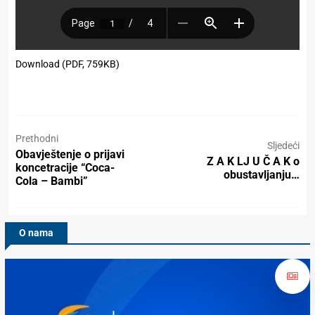
Download (PDF, 759KB)
Prethodni
Sljedeći
Obavještenje o prijavi
Z A K LJ U Č A K o
koncetracije “Coca-
obustavljanju…
Cola – Bambi”
O nama