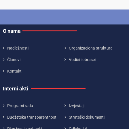
O nama
Nadležnosti
Organizaciona struktura
Članovi
Vodiči i obrasci
Kontakt
Interni akti
Programi rada
Izvještaji
Budžetska transparentnost
Strateški dokumenti
Plan javnih nabavki
Odluke JN