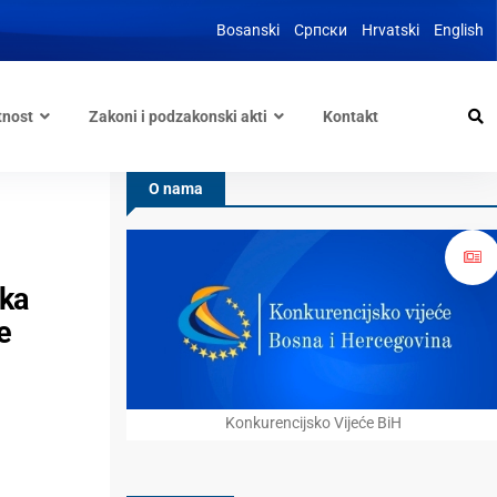
Bosanski
Српски
Hrvatski
English
tnost
Zakoni i podzakonski akti
Kontakt
O nama
pka
e
Konkurencijsko Vijeće BiH