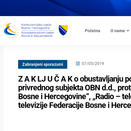
Početna
O nama
07/05/2019
Zabranjeni sporazumi
Z A K LJ U Č A K o obustavljanju 
privrednog subjekta OBN d.d., proti
Bosne i Hercegovine“, „Radio – tel
televizije Federacije Bosne i Herc