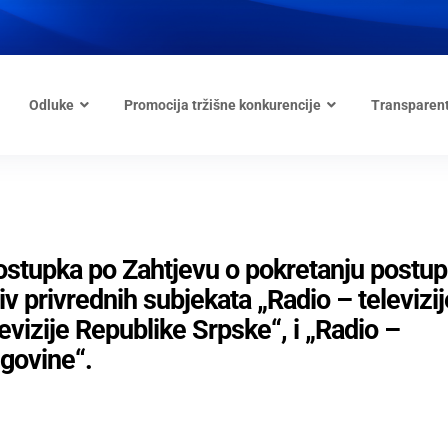
Odluke
Promocija tržišne konkurencije
Transparen
postupka po Zahtjevu o pokretanju postu
v privrednih subjekata „Radio – televizij
evizije Republike Srpske“, i „Radio –
egovine“.