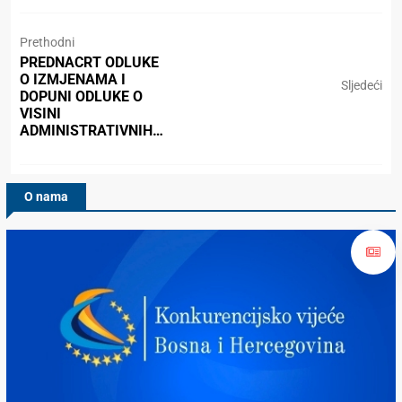
Prethodni
PREDNACRT ODLUKE
O IZMJENAMA I
Sljedeći
DOPUNI ODLUKE O
VISINI
ADMINISTRATIVNIH…
O nama
Konkurencijsko Vijeće BiH