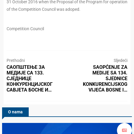
31 October 2016 when the Proposal of the Program for operation
of the Competition Council was adoped.
Competition Council
Prethodni
Sljedeći
САОПШТЕЊЕ ЗА
SAOPĆENJE ZA
МЕДИЈЕ СА 133.
MEDIJE SA 134.
СЈЕДНИЦЕ
SJEDNICE
КОНКУРЕНЦИЈСКОГ
KONKURENCIJSKOG
САВЈЕТА БОСНЕ И…
VIJEĆA BOSNE I…
O nama