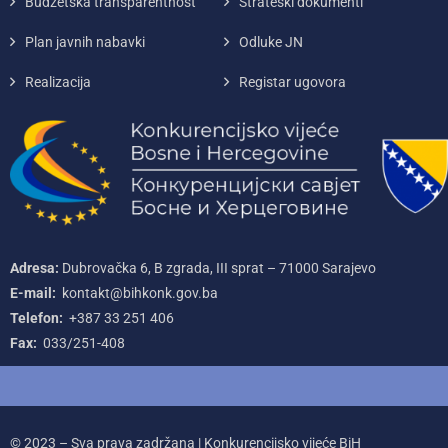
Budžetska transparentnost
Strateški dokumenti
Plan javnih nabavki
Odluke JN
Realizacija
Registar ugovora
Adresa:
Dubrovačka 6, B zgrada, III sprat – 71000‌ Sarajevo
E-mail:
kontakt@bihkonk.gov.ba
Telefon:
+387‌ 33‌ 251‌ 406
Fax:
033/251-408
© 2023 – Sva prava zadržana | Konkurencijsko vijeće BiH