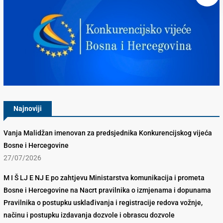
Konkurencijsko Vijeće BiH
Najnoviji
Vanja Malidžan imenovan za predsjednika Konkurencijskog vijeća
Bosne i Hercegovine
27/07/2026
M I Š LJ E NJ E po zahtjevu Ministarstva komunikacija i prometa
Bosne i Hercegovine na Nacrt pravilnika o izmjenama i dopunama
Pravilnika o postupku usklađivanja i registracije redova vožnje,
načinu i postupku izdavanja dozvole i obrascu dozvole