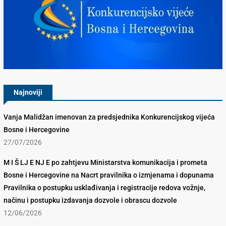
Konkurencijsko Vijeće BiH
Najnoviji
Vanja Malidžan imenovan za predsjednika Konkurencijskog vijeća
Bosne i Hercegovine
27/07/2026
M I Š LJ E NJ E po zahtjevu Ministarstva komunikacija i prometa
Bosne i Hercegovine na Nacrt pravilnika o izmjenama i dopunama
Pravilnika o postupku usklađivanja i registracije redova vožnje,
načinu i postupku izdavanja dozvole i obrascu dozvole
12/06/2026