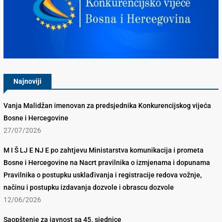
Konkurencijsko Vijeće BiH
Najnoviji
Vanja Malidžan imenovan za predsjednika Konkurencijskog vijeća
Bosne i Hercegovine
27/07/2026
M I Š LJ E NJ E po zahtjevu Ministarstva komunikacija i prometa
Bosne i Hercegovine na Nacrt pravilnika o izmjenama i dopunama
Pravilnika o postupku usklađivanja i registracije redova vožnje,
načinu i postupku izdavanja dozvole i obrascu dozvole
12/06/2026
Saopštenje za javnost sa 45. sjednice