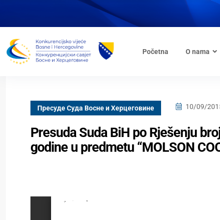
Početna
O nama
10/09/201
Пресуде Суда Bосне и Херцеговине
Presuda Suda BiH po Rješenju broj
godine u predmetu “MOLSON COOR