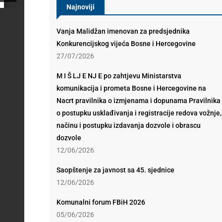
Najnoviji
Vanja Malidžan imenovan za predsjednika
Konkurencijskog vijeća Bosne i Hercegovine
27/07/2026
M I Š LJ E NJ E po zahtjevu Ministarstva
komunikacija i prometa Bosne i Hercegovine na
Nacrt pravilnika o izmjenama i dopunama Pravilnika
o postupku usklađivanja i registracije redova vožnje,
načinu i postupku izdavanja dozvole i obrascu
dozvole
12/06/2026
Saopštenje za javnost sa 45. sjednice
12/06/2026
Komunalni forum FBiH 2026
05/06/2026