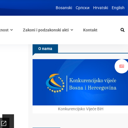
Bosanski
Српски
Hrvatski
English
tnost
Zakoni i podzakonski akti
Kontakt
O nama
Konkurencijsko Vijeće BiH