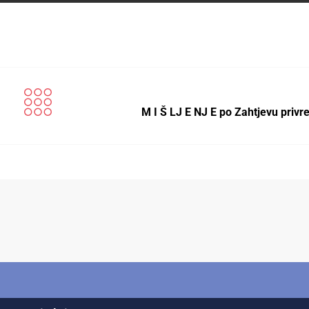
M I Š LJ E NJ E po Zahtjevu priv