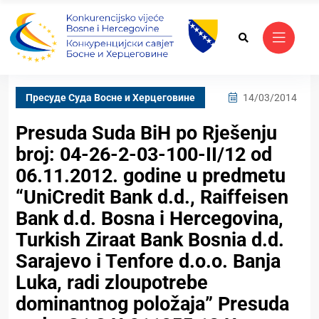
Пресуде Суда Bосне и Херцеговине
14/03/2014
Presuda Suda BiH po Rješenju
broj: 04-26-2-03-100-II/12 od
06.11.2012. godine u predmetu
“UniCredit Bank d.d., Raiffeisen
Bank d.d. Bosna i Hercegovina,
Turkish Ziraat Bank Bosnia d.d.
Sarajevo i Tenfore d.o.o. Banja
Luka, radi zloupotrebe
dominantnog položaja” Presuda