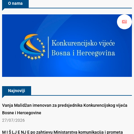
O nama
Konkurencijsko Vijeće BiH
Najnoviji
Vanja Malidžan imenovan za predsjednika Konkurencijskog vijeća
Bosne i Hercegovine
27/07/2026
M I Š LJ E NJ E po zahtjevu Ministarstva komunikacija i prometa