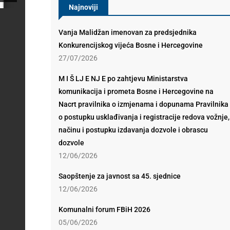
Najnoviji
Vanja Malidžan imenovan za predsjednika
Konkurencijskog vijeća Bosne i Hercegovine
27/07/2026
M I Š LJ E NJ E po zahtjevu Ministarstva
komunikacija i prometa Bosne i Hercegovine na
Nacrt pravilnika o izmjenama i dopunama Pravilnika
o postupku usklađivanja i registracije redova vožnje,
načinu i postupku izdavanja dozvole i obrascu
dozvole
12/06/2026
Saopštenje za javnost sa 45. sjednice
12/06/2026
Komunalni forum FBiH 2026
05/06/2026