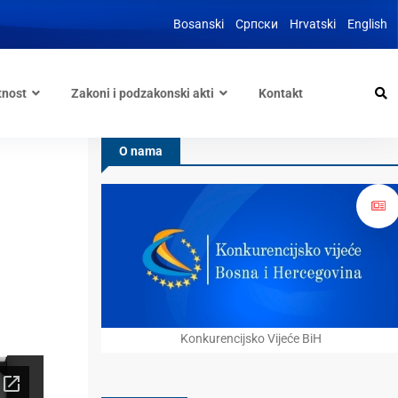
Bosanski
Српски
Hrvatski
English
tnost
Zakoni i podzakonski akti
Kontakt
O nama
Konkurencijsko Vijeće BiH