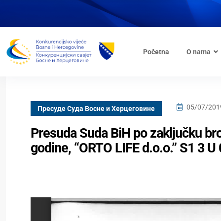
Početna
O nama
05/07/201
Пресуде Суда Bосне и Херцеговине
Presuda Suda BiH po zaključku br
godine, “ORTO LIFE d.o.o.” S1 3 U