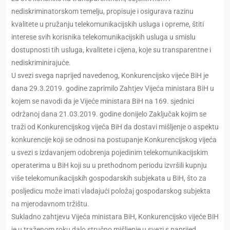
nediskriminatorskom temelju, propisuje i osigurava razinu
kvalitete u pružanju telekomunikacijskih usluga i opreme, štiti
interese svih korisnika telekomunikacijskih usluga u smislu
dostupnosti tih usluga, kvalitete i cijena, koje su transparentne i
nediskriminirajuće.
U svezi svega naprijed navedenog, Konkurencijsko vijeće BiH je
dana 29.3.2019. godine zaprimilo Zahtjev Vijeća ministara BiH u
kojem se navodi da je Vijeće ministara BiH na 169. sjednici
održanoj dana 21.03.2019. godine donijelo Zaključak kojim se
traži od Konkurencijskog vijeća BiH da dostavi mišljenje o aspektu
konkurencije koji se odnosi na postupanje Konkurencijskog vijeća
u svezi s izdavanjem odobrenja pojedinim telekomunikacijskim
operaterima u BiH koji su u prethodnom periodu izvršili kupnju
više telekomunikacijskih gospodarskih subjekata u BiH, što za
posljedicu može imati vladajući položaj gospodarskog subjekta
na mjerodavnom tržištu.
Sukladno zahtjevu Vijeća ministara BiH, Konkurencijsko vijeće BiH
je u traženom roku dalo stručno mišljenje u svezi s naprijed