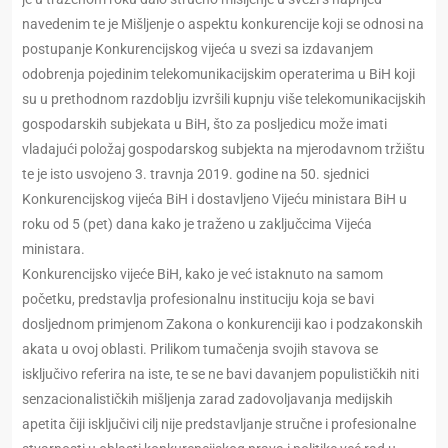
navedenim te je Mišljenje o aspektu konkurencije koji se odnosi na
postupanje Konkurencijskog vijeća u svezi sa izdavanjem
odobrenja pojedinim telekomunikacijskim operaterima u BiH koji
su u prethodnom razdoblju izvršili kupnju više telekomunikacijskih
gospodarskih subjekata u BiH, što za posljedicu može imati
vladajući položaj gospodarskog subjekta na mjerodavnom tržištu
te je isto usvojeno 3. travnja 2019. godine na 50. sjednici
Konkurencijskog vijeća BiH i dostavljeno Vijeću ministara BiH u
roku od 5 (pet) dana kako je traženo u zaključcima Vijeća
ministara.
Konkurencijsko vijeće BiH, kako je već istaknuto na samom
početku, predstavlja profesionalnu instituciju koja se bavi
dosljednom primjenom Zakona o konkurenciji kao i podzakonskih
akata u ovoj oblasti. Prilikom tumačenja svojih stavova se
isključivo referira na iste, te se ne bavi davanjem populističkih niti
senzacionalističkih mišljenja zarad zadovoljavanja medijskih
apetita čiji isključivi cilj nije predstavljanje stručne i profesionalne