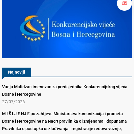
Konkurencijsko Vijeće BiH
Najnoviji
Vanja Malidžan imenovan za predsjednika Konkurencijskog vijeća
Bosne i Hercegovine
27/07/2026
M I Š LJ E NJ E po zahtjevu Ministarstva komunikacija i prometa
Bosne i Hercegovine na Nacrt pravilnika o izmjenama i dopunama
Pravilnika o postupku usklađivanja i registracije redova vožnje,