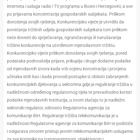
interneta i usluga radio i TV programa u Bosni i Hercegovini, a sve
po prijavama koncentracija gospodarskih subjekata. Prilikom
donošenja svojih rješenja, Konkurencijsko vijeće je utvrdilo da
povećanja tržišnih udjela gospodarskih subjekata tom prilikom
neće dovesti do sprječavanja, ograničavanja ili narušavanja
tržišne konkurencije na utvrđenom mjerodavnom tržištu.
Konkurencijsko vijeće prilikom donošenja svojih rješenja, pored
podataka podnositelja prijave, prikuplja i druge dodatne podatke
od mjerodavnih izvora kada vrši ocjenu koncetracija i procjenu
učinaka istih kao i kada provodi postupke iz oblasti zabranjenih
konkurencijskih djelovanja u sektorima gdje je reguliranje tržišta u
nadležnosti određenog regulatornog tijela te prevashodno koristi
podatke mjerodavnih institucija, u ovom slučaju to je nadležni
sektorski regulator, odnosno Regulatorna agencija za
komunikacije BiH. Reguliranje tržišta telekomunikacija je u
nadležnosti Regulatorne agencije za komunikacije BiH te podstiče
i osigurava otvoren pristup javnim telekomunikacijskim uslugama
za sve korisnike na transparentnom, objektivnom i