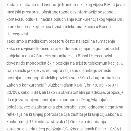
kada je u pitanju rad institucije Konkurencijskog vijeća BiH. U javni
medijski prostor su plasirane razne dezinformacije posebno u
kontekstu odluka i načina odlučivanja Konkurencijskog vijeća BiH
u predmetima koji se tiču tržišta telekomunikacija u Bosni i
Hercegovini.
Tako smo u medijskom prostoru često nailazili na tumačenja
kako će izvjesne koncentracije, odnosno spajanja gospodarskih
subjekata na tržištu telekomunikacija u Bosni i Hercegovini
dovesti do monopolističkih pozicija na tržištu telekomunikacija. U
tom smislu jako je važno napraviti jasnu distinkciju između
postojanja monopolističkih pozicija na tržištu i zlouporaba istih.
Zakon o konkurenciji (“Službeni glasnik BiH”, br. 48/05, 76/07 i
80/09), kako u BiH, ali tako i u okviru ostalih jurisdikcija, propisuje
da nije zabranjeno postojanje monopolističkog/vladajućeg
položaja, već je zabranjena zlouporaba istog, odnosno negativna
refleksija na krajnjeg potrošača čija zaštita je krajnji cilj Zakona o
konkurenciji. U članku 4. stavak (1) Odluke o definiranju
kategorija vladajućeg položaja („Službeni glasnik BiH br. 18/06 i