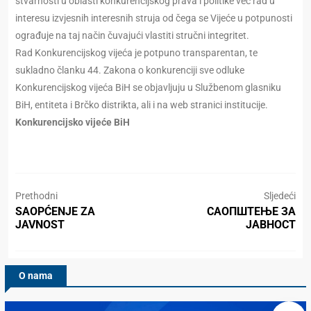
stvarnosti u oblasti konkurencijskog prava i politike već rad u
interesu izvjesnih interesnih struja od čega se Vijeće u potpunosti
ograđuje na taj način čuvajući vlastiti stručni integritet.
Rad Konkurencijskog vijeća je potpuno transparentan, te
sukladno članku 44. Zakona o konkurenciji sve odluke
Konkurencijskog vijeća BiH se objavljuju u Službenom glasniku
BiH, entiteta i Brčko distrikta, ali i na web stranici institucije.
Konkurencijsko vijeće BiH
Prethodni
Sljedeći
SAOPĆENJE ZA
САОПШТЕЊЕ ЗА
JAVNOST
ЈАВНОСТ
O nama