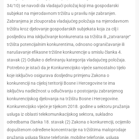
34/10) se navodi da vladajući položaj koji ima gospodarski
subjekat na mjerodavnom tržištu u pravilu nije zabranjen.
Zabranjena je zlouporaba vladajućeg položaja na mjerodavnom
tržištu kroz djelovanje gospodarskih subjekata koja za cilj i
posljedicu ima isključivanje konkurenata sa tržišta ili „zatvaranje“
tržišta potencijalnim konkurentima, odnosno ograničavanje ili
narušavanje efikasne tržišne konkurencije u smislu članka 4.
stavak (2) Odluke o definiranju kategorija vladajućeg položaja.
Potrebno je istaći da je Konkurencijsko vijeće samostalno tijelo
koje isključivo osigurava dosljednu primjenu Zakona o
konkurenciji na cijeloj teritoriji Bosne i Hercegovine te ima
isključivu nadležnost u odlučivanju o postojanju zabranjenog
konkurencijskog djelovanja na tržištu Bosne i Hercegovine.
Konkurencijsko vijeće je tijekom 2018. godine u sektoru pružanja
usluga iz oblasti telekomunikacijskog sektora, sukladno
odredbama članka 18. stavak (2) Zakona o konkurenciji, ocijenilo
dopuštenom određene koncentracije na tržištima maloprodaje
pružanja usluga fiksne telefonije, mobilne telefonije, usluga