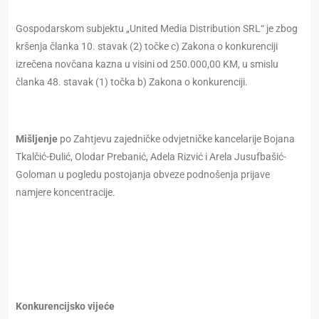
Gospodarskom subjektu „United Media Distribution SRL“ je zbog
kršenja članka 10. stavak (2) točke c) Zakona o konkurenciji
izrečena novčana kazna u visini od 250.000,00 KM, u smislu
članka 48. stavak (1) točka b) Zakona o konkurenciji.
Mišljenje
po Zahtjevu zajedničke odvjetničke kancelarije Bojana
Tkalčić-Đulić, Olodar Prebanić, Adela Rizvić i Arela Jusufbašić-
Goloman u pogledu postojanja obveze podnošenja prijave
namjere koncentracije.
Konkurencijsko vijeće