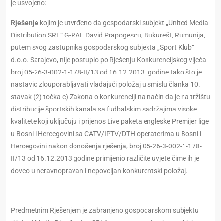
je usvojeno:
Rješenje
kojim je utvrđeno da gospodarski subjekt „United Media
Distribution SRL“ G-RAL David Prapogescu, Bukurešt, Rumunija,
putem svog zastupnika gospodarskog subjekta „Sport Klub“
d.o.o. Sarajevo, nije postupio po Rješenju Konkurencijskog vijeća
broj 05-26-3-002-1-178-II/13 od 16.12.2013. godine tako što je
nastavio zlouporabljavati vladajući položaj u smislu članka 10.
stavak (2) točka c) Zakona o konkurenciji na način da je na tržištu
distribucije športskih kanala sa fudbalskim sadržajima visoke
kvalitete koji uključuju i prijenos Live paketa engleske Premijer lige
u Bosni i Hercegovini sa CATV/IPTV/DTH operaterima u Bosni i
Hercegovini nakon donošenja rješenja, broj 05-26-3-002-1-178-
II/13 od 16.12.2013 godine primijenio različite uvjete čime ih je
doveo u neravnopravan i nepovoljan konkurentski položaj.
Predmetnim Rješenjem je zabranjeno gospodarskom subjektu