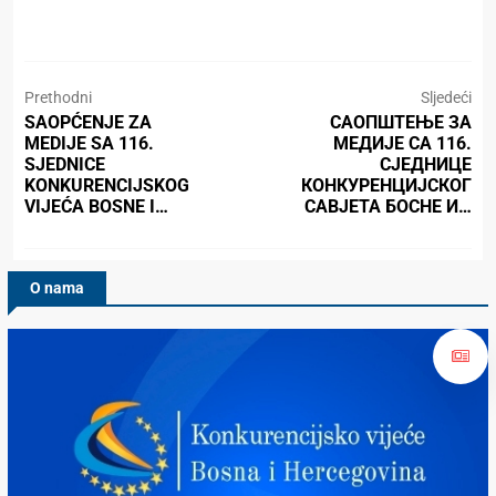
Prethodni
Sljedeći
SAOPĆENJE ZA
САОПШТЕЊЕ ЗА
MEDIJE SA 116.
МЕДИЈЕ СА 116.
SJEDNICE
СЈЕДНИЦЕ
KONKURENCIJSKOG
КОНКУРЕНЦИЈСКОГ
VIJEĆA BOSNE I…
САВЈЕТА БОСНЕ И…
O nama