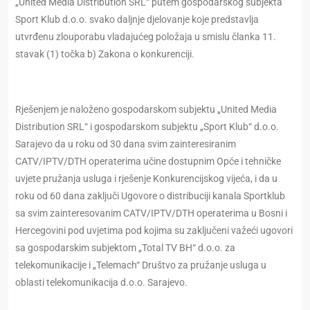
„United Media Distribution SRL“ putem gospodarskog subjekta
Sport Klub d.o.o. svako daljnje djelovanje koje predstavlja
utvrđenu zlouporabu vladajućeg položaja u smislu članka 11.
stavak (1) točka b) Zakona o konkurenciji.
Rješenjem je naloženo gospodarskom subjektu „United Media
Distribution SRL“ i gospodarskom subjektu „Sport Klub“ d.o.o.
Sarajevo da u roku od 30 dana svim zainteresiranim
CATV/IPTV/DTH operaterima učine dostupnim Opće i tehničke
uvjete pružanja usluga i rješenje Konkurencijskog vijeća, i da u
roku od 60 dana zaključi Ugovore o distribuciji kanala Sportklub
sa svim zainteresovanim CATV/IPTV/DTH operaterima u Bosni i
Hercegovini pod uvjetima pod kojima su zaključeni važeći ugovori
sa gospodarskim subjektom „Total TV BH“ d.o.o. za
telekomunikacije i „Telemach“ Društvo za pružanje usluga u
oblasti telekomunikacija d.o.o. Sarajevo.