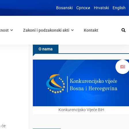
Bosanski
Српски
Hrvatski
English
tnost
Zakoni i podzakonski akti
Kontakt
O nama
Konkurencijsko Vijeće BiH
a će