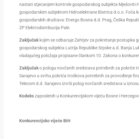
nastati stjecanjem kontrole gospodarskog subjekta Mješoviti H
gospodarskim subjektom Hidroelektrane Bistrica d.o.o. Foča k
gospodarskih društava: Energo Bosna d.d. Prag, Češka Republi
ZP Elektrodistribucija Pale.
Zaključak
kojim se odbacuje Zahtjev za pokretanje postupka 
gospodarskog subjekta Lutrija Republike Srpske a.d. Banja Luk
vladajućeg položaja propisane člankom 10. Zakona o konkurenc
Zaključak
o pologu novčanih sredstava potrebnih za pokriće tr
Sarajevo u svrhu pokrića troškova potrebnih za provođenje fi
Telecom d.d. Sarajevo izvrši polog novčanih sredstava u izno
Kodeks
zaposlenih u Konkurencijskom vijeću Bosne i Hercegov
Konkurencijsko vijeće BiH