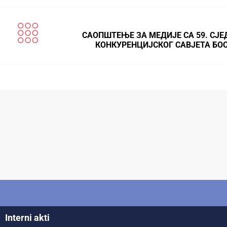
САОПШТЕЊЕ ЗА МЕДИЈЕ СА 59. СЈ
КОНКУРЕНЦИЈСКОГ САВЈЕТА БО
Interni akti