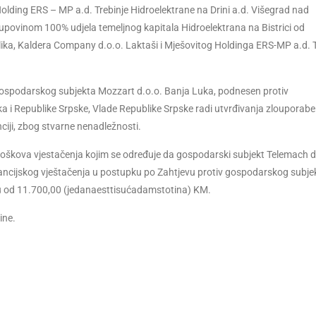
olding ERS – MP a.d. Trebinje Hidroelektrane na Drini a.d. Višegrad nad
upovinom 100% udjela temeljnog kapitala Hidroelektrana na Bistrici od
ka, Kaldera Company d.o.o. Laktaši i Mješovitog Holdinga ERS-MP a.d. T
gospodarskog subjekta Mozzart d.o.o. Banja Luka, podnesen protiv
a i Republike Srpske, Vlade Republike Srpske radi utvrđivanja zlouporabe
iji, zbog stvarne nenadležnosti.
oškova vjestačenja kojim se određuje da gospodarski subjekt Telemach d
nancijskog vještačenja u postupku po Zahtjevu protiv gospodarskog subj
su od 11.700,00 (jedanaesttisućadamstotina) KM.
ine.