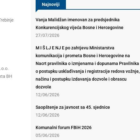
Najnoviji
Vanja Malidžan imenovan za predsjednika
rebinje
Konkurencijskog vijeća Bosne i Hercegovine
27/07/2026
M I Š LJ E NJ E po zahtjevu Ministarstva
komunikacija i prometa Bosne i Hercegovine na
Nacrt pravilnika o izmjenama i dopunama Pravilnika
.o.o.
o postupku usklađivanja i registracije redova vožnje,
ekta BH
načinu i postupku izdavanja dozvole i obrascu
dozvole
12/06/2026
Saopštenje za javnost sa 45. sjednice
12/06/2026
Komunalni forum FBiH 2026
05/06/2026