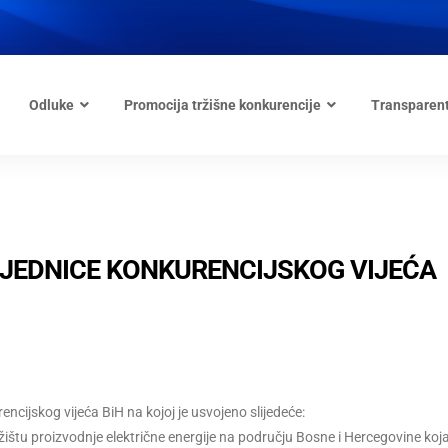
Odluke
Promocija tržišne konkurencije
Transparen
 SJEDNICE KONKURENCIJSKOG VIJEĆA
ncijskog vijeća BiH na kojoj je usvojeno slijedeće:
ištu proizvodnje električne energije na području Bosne i Hercegovine koj