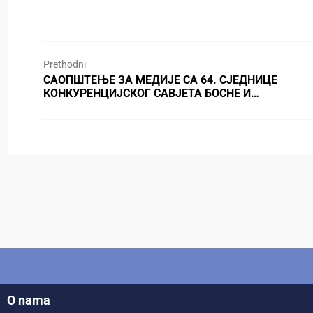
Prethodni
САОПШТЕЊЕ ЗА МЕДИЈЕ СА 64. СЈЕДНИЦЕ
КОНКУРЕНЦИЈСКОГ САВЈЕТА БОСНЕ И…
O nama