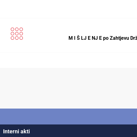
M I Š LJ E NJ E po Zahtjevu D
Interni akti