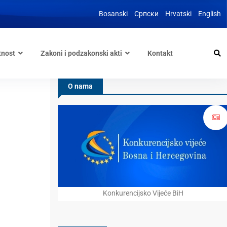
Bosanski
Српски
Hrvatski
English
tnost
Zakoni i podzakonski akti
Kontakt
O nama
Konkurencijsko Vijeće BiH