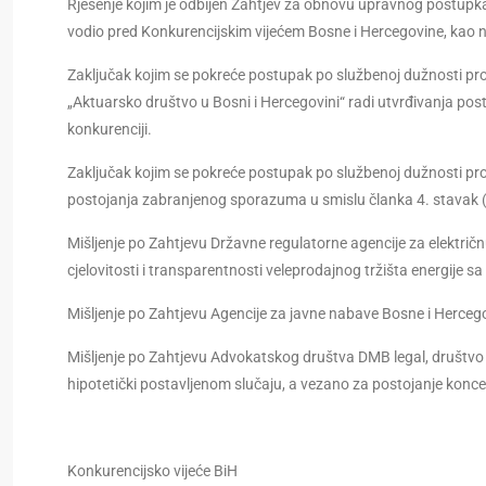
Rješenje kojim je odbijen Zahtjev za obnovu upravnog postupk
vodio pred Konkurencijskim vijećem Bosne i Hercegovine, kao 
Zaključak kojim se pokreće postupak po službenoj dužnosti pro
„Aktuarsko društvo u Bosni i Hercegovini“ radi utvrđivanja po
konkurenciji.
Zaključak kojim se pоkrеćе postupak po službenoj dužnosti pr
postojanja zabranjenog sporazuma u smislu članka 4. stavak (1)
Mišljenje po Zahtjevu Državne regulatorne agencije za električ
cjelovitosti i transparentnosti veleprodajnog tržišta energije 
Mišljenje po Zahtjevu Agencije za javne nabave Bosne i Her
Mišljenje po Zahtjevu Advokatskog društva DMB legal, društvo
hipotetički postavljenom slučaju, a vezano za postojanje konce
Konkurencijsko vijeće BiH