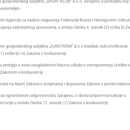
a gospodarskog subjekta „SPORT KLUB“ d.o.o. Sarajevo, u postupku koji 
neutemeljen.
tiv Agencije za nadzor osiguranja Federacije Bosne i Hercegovine i Udruž
stojanja zabranjenog sporazuma, u smislu članka 4. stavak (2) točka b) Z
otiv gospodarskog subjekta „EUROTERM” d.o.o Kiseljak, radi utvrđivanja
 točke b) i e) Zakona o konkurenciji.
nu energiju u svezi usuglašenosti Nacrta odluke o transponiranju Uredbe o
sa Zakonom o konkurenciji.
cegovine na Nacrt Zakona o izmjenama i dopunama Zakona o javnim nabav
 sa ograničenom odgovornošću Sarajevo, o obvezi prijave transakcije u
ntracije u smislu članka 12. stavak (1) Zakona o konkurenciji.