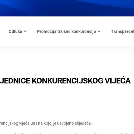
Odluke
Promocija tržišne konkurencije
Transparen
 SJEDNICE KONKURENCIJSKOG VIJEĆA
ncijskog vijeća BiH na kojoj je usvojeno slIjedeće: