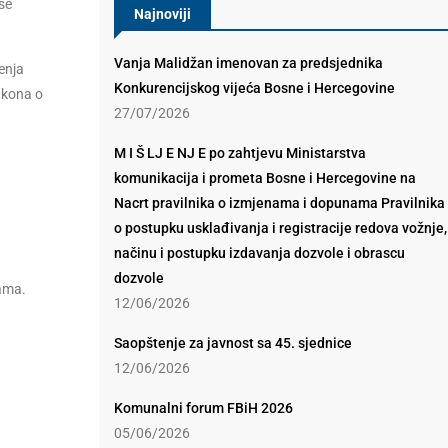
se
Najnoviji
Vanja Malidžan imenovan za predsjednika
enja
Konkurencijskog vijeća Bosne i Hercegovine
akona o
27/07/2026
M I Š LJ E NJ E po zahtjevu Ministarstva
komunikacija i prometa Bosne i Hercegovine na
Nacrt pravilnika o izmjenama i dopunama Pravilnika
o postupku usklađivanja i registracije redova vožnje,
načinu i postupku izdavanja dozvole i obrascu
dozvole
ama.
12/06/2026
Saopštenje za javnost sa 45. sjednice
12/06/2026
Komunalni forum FBiH 2026
05/06/2026