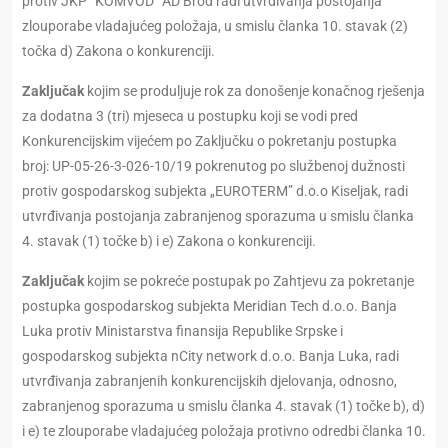
protiv JKP “KOMVOD” AD Brod radi utvrđivanja postojanja
zlouporabe vladajućeg položaja, u smislu članka 10. stavak (2)
točka d) Zakona o konkurenciji.
Zaključak
kojim se produljuje rok za donošenje konačnog rješenja
za dodatna 3 (tri) mjeseca u postupku koji se vodi pred
Konkurencijskim vijećem po Zaključku o pokretanju postupka
broj: UP-05-26-3-026-10/19 pokrenutog po službenoj dužnosti
protiv gospodarskog subjekta „EUROTERM” d.o.o Kiseljak, radi
utvrđivanja postojanja zabranjenog sporazuma u smislu članka
4. stavak (1) točke b) i e) Zakona o konkurenciji.
Zaključak
kojim se pokreće postupak po Zahtjevu za pokretanje
postupka gospodarskog subjekta Meridian Tech d.o.o. Banja
Luka protiv Ministarstva finansija Republike Srpske i
gospodarskog subjekta nCity network d.o.o. Banja Luka, radi
utvrđivanja zabranjenih konkurencijskih djelovanja, odnosno,
zabranjenog sporazuma u smislu članka 4. stavak (1) točke b), d)
i e) te zlouporabe vladajućeg položaja protivno odredbi članka 10.