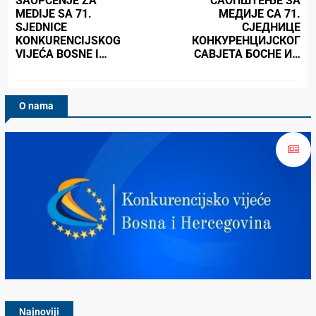
SAOPĆENJE ZA
САОПШТЕЊЕ ЗА
MEDIJE SA 71.
МЕДИЈЕ СА 71.
SJEDNICE
СЈЕДНИЦЕ
KONKURENCIJSKOG
КОНКУРЕНЦИЈСКОГ
VIJEĆA BOSNE I…
САВЈЕТА БОСНЕ И…
O nama
Konkurencijsko Vijeće BiH
Najnoviji