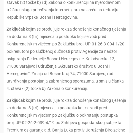
stavak (2) točke b) i d) Zakona o konkurenciji na mjerodavnom
tržištu usluga priređivanja internet igara na sreću na teritoriju
Republike Srpske, Bosna i Hercegovina.
Zaključak
kojim se produljuje rok za donošenje konačnog rješenja
za dodatna 3 (tri) mjeseca u postupku koji se vodi pred
Konkurencijskim vijećem po Zaključku broj: UP-01-26-3-004-1/20
pokrenutom po službenoj dužnosti protiv Agencije za nadzor
osiguranja Federacije Bosne i Hercegovine, Kolodvorska 12,
71000 Sarajevo i Udruženja „Aktuarsko društvo u Bosni i
Hercegovini“, Zmaja od Bosne broj 74, 71000 Sarajevo, radi
utvrđivanja postojanja zabranjenog sporazuma, u smislu članka
4. stavak (2) točka b) Zakona o konkurenciji.
Zaključak
kojim se produljuje rok za donošenje konačnog rješenja
za dodatna 3 (tri) mjeseca, u postupku koji se vodi pred
Konkurencijskim vijećem po Zaključku o pokretanju postupka
broj: UP-02-26-2-039-4/19 po Zahtjevu gospodarskog subjekta
Premium osiguranje a.d. Banja Luka protiv Udruženja Biro zelene