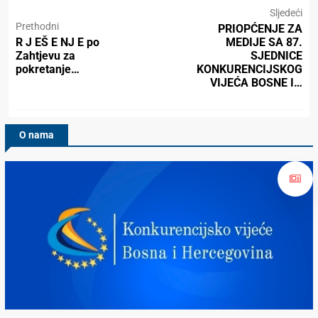
Sljedeći
Prethodni
PRIOPĆENJE ZA
R J EŠ E NJ E po
MEDIJE SA 87.
Zahtjevu za
SJEDNICE
pokretanje…
KONKURENCIJSKOG
VIJEĆA BOSNE I…
O nama
Konkurencijsko Vijeće BiH