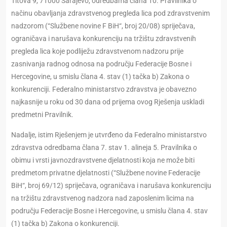
Titova 9, 71000 Sarajevo, odredbama člana 10. Pravilnika o
načinu obavljanja zdravstvenog pregleda lica pod zdravstvenim
nadzorom (“Službene novine F BiH“, broj 20/08) spriječava,
ograničava i narušava konkurenciju na tržištu zdravstvenih
pregleda lica koje podliježu zdravstvenom nadzoru prije
zasnivanja radnog odnosa na području Federacije Bosne i
Hercegovine, u smislu člana 4. stav (1) tačka b) Zakona o
konkurenciji. Federalno ministarstvo zdravstva je obavezno
najkasnije u roku od 30 dana od prijema ovog Rješenja uskladi
predmetni Pravilnik.
Nadalje, istim Rješenjem je utvrđeno da Federalno ministarstvo
zdravstva odredbama člana 7. stav 1. alineja 5. Pravilnika o
obimu i vrsti javnozdravstvene djelatnosti koja ne može biti
predmetom privatne djelatnosti (“Službene novine Federacije
BiH“, broj 69/12) spriječava, ograničava i narušava konkurenciju
na tržištu zdravstvenog nadzora nad zaposlenim licima na
području Federacije Bosne i Hercegovine, u smislu člana 4. stav
(1) tačka b) Zakona o konkurenciji.