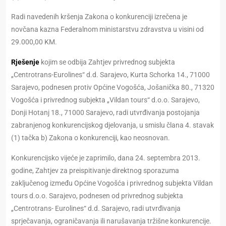
Radi navedenih kršenja Zakona o konkurenciji izrečena je
novčana kazna Federalnom ministarstvu zdravstva u visini od
29.000,00 KM.
Rješenje
kojim se odbija Zahtjev privrednog subjekta
„Centrotrans-Eurolines“ d.d. Sarajevo, Kurta Schorka 14., 71000
Sarajevo, podnesen protiv Općine Vogošća, Jošanička 80., 71320
Vogošća i privrednog subjekta „Vildan tours“ d.o.o. Sarajevo,
Donji Hotanj 18., 71000 Sarajevo, radi utvrđivanja postojanja
zabranjenog konkurencijskog djelovanja, u smislu člana 4. stavak
(1) tačka b) Zakona o konkurenciji, kao neosnovan.
Konkurencijsko vijeće je zaprimilo, dana 24. septembra 2013.
godine, Zahtjev za preispitivanje direktnog sporazuma
zaključenog između Općine Vogošća i privrednog subjekta Vildan
tours d.o.o. Sarajevo, podnesen od privrednog subjekta
„Centrotrans- Eurolines“ d.d. Sarajevo, radi utvrđivanja
sprječavanja, ograničavanja ili narušavanja tržišne konkurencije.