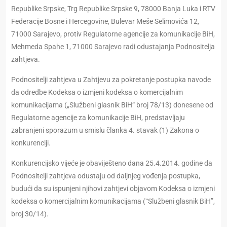
Republike Srpske, Trg Republike Srpske 9, 78000 Banja Luka i RTV
Federacije Bosne i Hercegovine, Bulevar Meše Selimovića 12,
71000 Sarajevo, protiv Regulatorne agencije za komunikacije BiH,
Mehmeda Spahe 1, 71000 Sarajevo radi odustajanja Podnositelja
zahtjeva.
Podnositelji zahtjeva u Zahtjevu za pokretanje postupka navode
da odredbe Kodeksa o izmjeni kodeksa o komercijalnim
komunikacijama („Službeni glasnik BiH“ broj 78/13) donesene od
Regulatorne agencije za komunikacije BiH, predstavljaju
zabranjeni sporazum u smislu članka 4. stavak (1) Zakona o
konkurenciji.
Konkurencijsko vijeće je obaviješteno dana 25.4.2014. godine da
Podnositelji zahtjeva odustaju od daljnjeg vođenja postupka,
budući da su ispunjeni njihovi zahtjevi objavom Kodeksa o izmjeni
kodeksa o komercijalnim komunikacijama (“Službeni glasnik BiH”,
broj 30/14).