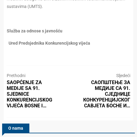
sustavima (UMTS).
Služba za odnose s javnošću
Ured Predsjednika Konkurencijskog vijeća
Prethodni
Sljedeći
SAOPĆENJE ZA
САОПШТЕЊЕ ЗА
MEDIJE SA 91.
МЕДИЈЕ СА 91.
SJEDNICE
СЈЕДНИЦЕ
KONKURENCIJSKOG
КОНКУРЕНЦИЈСКОГ
VIJEĆA BOSNE I…
САВЈЕТА БОСНЕ И…
O nama