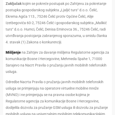
Zaključak
kojim se pоkrеćе postupak pо Zahtjevu za pokretanje
postupka gospodarskog subjekta „Ljaljić turs“ d.o.o. Čelić,
Ekrema Agića 113., 75246 Čelić protiv Općine Čelić, Alije
Izetbegovića 60-2, 75246 Čelić i gospodarskog subjekta „Malikić
turs“ d.o.o. Humci, Čelić, Denisa Eminovca 36., 75246 Čelić, radi
utvrđivanja postojanja zabranjenog sporazuma, u smislu članka
4. stavak (1) Zakona o konkurenciji.
Mišljenje
na Zahtjev za davanje mišljena Regulatorne agencija za
komunikacije Bosne i Hercegovine, Mehmeda Spahe 1, 71000
Sarajevo na Nacrt Pravila o pružanju javnih mobilnih telefonskih
usluga.
Odredbe Nacrta Pravila o pružanju javnih mobilnih telefonskih
usluga se primjenjuju na operatore virtuelne mobilne mreže
(MVNO) i ne primjenjuju se na pravna osobe kojima je
Regulatorne agencija za komunikacije Bosne i Hercegovine,
dodijelila dozvolu za pružanje GSM usluga ili dozvolu za pružanje
mobilnih usluga na univerzalnim mobilnim telekomunikacijskim