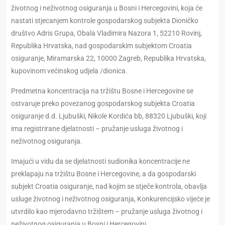
životnog i neživotnog osiguranja u Bosni i Hercegovini, koja će
nastati stjecanjem kontrole gospodarskog subjekta Dioničko
društvo Adris Grupa, Obala Vladimira Nazora 1, 52210 Rovinj,
Republika Hrvatska, nad gospodarskim subjektom Croatia
osiguranje, Miramarska 22, 10000 Zagreb, Republika Hrvatska,
kupovinom većinskog udjela /dionica.
Predmetna koncentracija na tržištu Bosne i Hercegovine se
ostvaruje preko povezanog gospodarskog subjekta Croatia
osiguranje d.d. Ljubuški, Nikole Kordića bb, 88320 Ljubuški, koji
ima registrirane djelatnosti – pružanje usluga životnog i
neživotnog osiguranja.
Imajući u vidu da se djelatnosti sudionika koncentracije ne
preklapaju na tržištu Bosne i Hercegovine, a da gospodarski
subjekt Croatia osiguranje, nad kojim se stječe kontrola, obavlja
usluge životnog i neživotnog osiguranja, Konkurencijsko vijeće je
utvrdilo kao mjerodavno tržištem – pružanje usluga životnog i
neživotnog osiguranja u Bosni i Hercegovini.