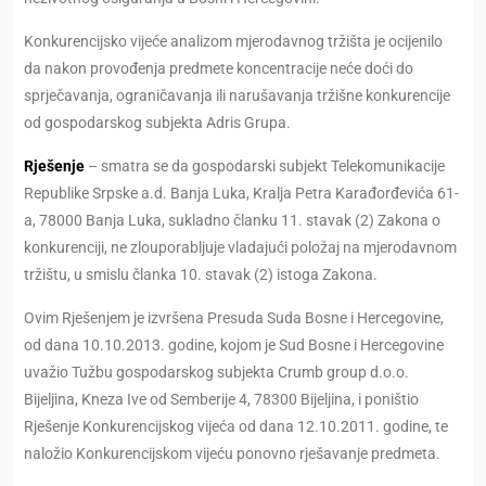
Konkurencijsko vijeće analizom mjerodavnog tržišta je ocijenilo
da nakon provođenja predmete koncentracije neće doći do
sprječavanja, ograničavanja ili narušavanja tržišne konkurencije
od gospodarskog subjekta Adris Grupa.
Rješenje
– smatra se da gospodarski subjekt Telekomunikacije
Republike Srpske a.d. Banja Luka, Kralja Petra Karađorđevića 61-
a, 78000 Banja Luka, sukladno članku 11. stavak (2) Zakona o
konkurenciji, ne zlouporabljuje vladajući položaj na mjerodavnom
tržištu, u smislu članka 10. stavak (2) istoga Zakona.
Ovim Rješenjem je izvršena Presuda Suda Bosne i Hercegovine,
od dana 10.10.2013. godine, kojom je Sud Bosne i Hercegovine
uvažio Tužbu gospodarskog subjekta Crumb group d.o.o.
Bijeljina, Kneza Ive od Semberije 4, 78300 Bijeljina, i poništio
Rješenje Konkurencijskog vijeća od dana 12.10.2011. godine, te
naložio Konkurencijskom vijeću ponovno rješavanje predmeta.