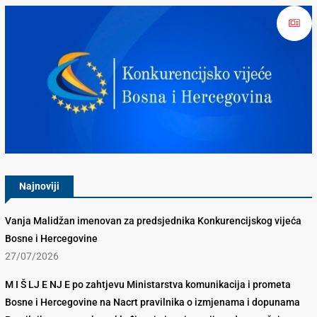
Konkurencijsko Vijeće BiH
Najnoviji
Vanja Malidžan imenovan za predsjednika Konkurencijskog vijeća
Bosne i Hercegovine
27/07/2026
M I Š LJ E NJ E po zahtjevu Ministarstva komunikacija i prometa
Bosne i Hercegovine na Nacrt pravilnika o izmjenama i dopunama