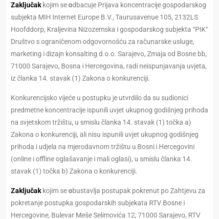
Zaključak
kojim se
o
dbacuje Prijava koncentracije gospodarskog
subjekta MIH Internet Europe B.V., Taurusavenue 105, 2132LS
Hoofddorp, Kraljevina Nizozemska i gospodarskog subjekta “PIK“
Društvo s ograničenom odgovornošću za računarske usluge,
marketing i dizajn konsalting d.o.o. Sarajevo, Zmaja od Bosne bb,
71000 Sarajevo, Bosna i Hercegovina, radi neispunjavanja uvjeta,
iz članka 14. stavak (1) Zakona o konkurenciji.
Konkurencijsko vijeće u postupku je utvrdilo da su sudionici
predmetne koncentracije ispunili uvjet ukupnog godišnjeg prihoda
na svjetskom tržištu, u smislu članka 14. stavak (1) točka a)
Zakona o konkurenciji, ali nisu ispunili uvjet ukupnog godišnjeg
prihoda i udjela na mjerodavnom tržištu u Bosni i Hercegovini
(online i offline oglašavanje i mali oglasi), u smislu članka 14.
stavak (1) točka b) Zakona o konkurenciji.
Zaključak
kojim se
o
bustavlja postupak pokrenut po Zahtjevu za
pokretanje postupka gospodarskih subjekata RTV Bosne i
Hercegovine, Bulevar Meše Selimovića 12, 71000 Sarajevo, RTV