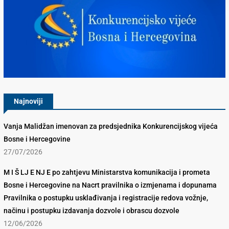
Konkurencijsko Vijeće BiH
Najnoviji
Vanja Malidžan imenovan za predsjednika Konkurencijskog vijeća
Bosne i Hercegovine
27/07/2026
M I Š LJ E NJ E po zahtjevu Ministarstva komunikacija i prometa
Bosne i Hercegovine na Nacrt pravilnika o izmjenama i dopunama
Pravilnika o postupku usklađivanja i registracije redova vožnje,
načinu i postupku izdavanja dozvole i obrascu dozvole
12/06/2026