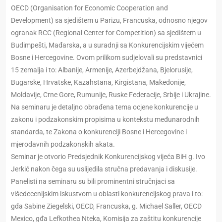
OECD (Organisation for Economic Cooperation and
Development) sa sjedištem u Parizu, Francuska, odnosno njegov
ogranak RCC (Regional Center for Competition) sa sjedištem u
Budimpešti, Mađarska, a u suradnji sa Konkurencijskim vijećem
Bosne i Hercegovine. Ovom prilikom sudjelovali su predstavnici
15 zemalja i to: Albanije, Armenije, Azerbejdžana, Bjelorusije,
Bugarske, Hrvatske, Kazahstana, Kirgistana, Makedonije,
Moldavije, Crne Gore, Rumunije, Ruske Federacije, Srbije i Ukrajine.
Na seminaru je detaljno obrađena tema ocjene konkurencije u
zakonu i podzakonskim propisima u kontekstu međunarodnih
standarda, te Zakona o konkurenciji Bosne i Hercegovine i
mjerodavnih podzakonskih akata.
Seminar je otvorio Predsjednik Konkurencijskog vijeća BiH g. Ivo
Jerkić nakon čega su uslijedila stručna predavanja i diskusije.
Panelisti na seminaru su bili prominentni stručnjaci sa
višedecenijskim iskustvom u oblasti konkurencijskog prava i to:
gđa Sabine Ziegelski, OECD, Francuska, g. Michael Saller, OECD
Mexico, gđa Lefkothea Nteka, Komisija za zaštitu konkurencije