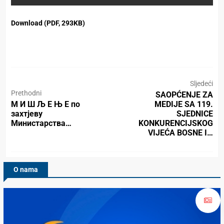
Download (PDF, 293KB)
Sljedeći
Prethodni
SAOPĆENJE ZA
М И Ш Љ Е Њ Е по
MEDIJE SA 119.
захтјеву
SJEDNICE
Министарства…
KONKURENCIJSKOG
VIJEĆA BOSNE I…
O nama