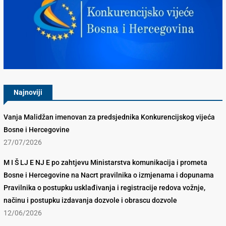
Konkurencijsko Vijeće BiH
Najnoviji
Vanja Malidžan imenovan za predsjednika Konkurencijskog vijeća
Bosne i Hercegovine
27/07/2026
M I Š LJ E NJ E po zahtjevu Ministarstva komunikacija i prometa
Bosne i Hercegovine na Nacrt pravilnika o izmjenama i dopunama
Pravilnika o postupku usklađivanja i registracije redova vožnje,
načinu i postupku izdavanja dozvole i obrascu dozvole
12/06/2026