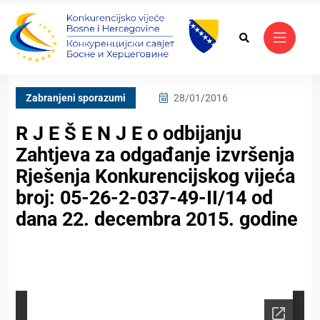
Zabranjeni sporazumi
28/01/2016
R J E Š E N J E o odbijanju
Zahtjeva za odgađanje izvršenja
Rješenja Konkurencijskog vijeća
broj: 05-26-2-037-49-II/14 od
dana 22. decembra 2015. godine