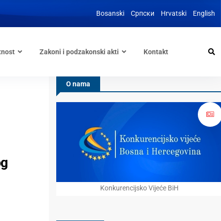
Bosanski
Српски
Hrvatski
English
tnost
Zakoni i podzakonski akti
Kontakt
O nama
og
Konkurencijsko Vijeće BiH