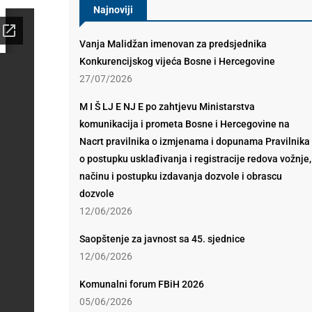
Najnoviji
Vanja Malidžan imenovan za predsjednika
Konkurencijskog vijeća Bosne i Hercegovine
27/07/2026
M I Š LJ E NJ E po zahtjevu Ministarstva
komunikacija i prometa Bosne i Hercegovine na
Nacrt pravilnika o izmjenama i dopunama Pravilnika
o postupku usklađivanja i registracije redova vožnje,
načinu i postupku izdavanja dozvole i obrascu
dozvole
12/06/2026
Saopštenje za javnost sa 45. sjednice
12/06/2026
Komunalni forum FBiH 2026
05/06/2026