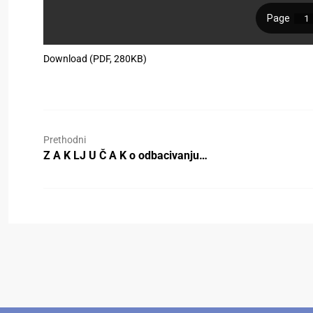
Download (PDF, 280KB)
Prethodni
Z A K LJ U Č A K o odbacivanju…