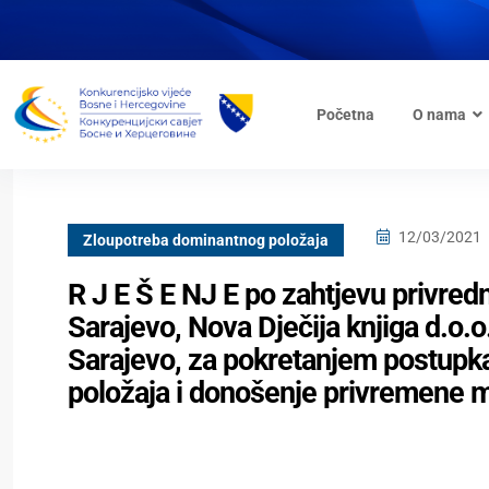
Početna
O nama
12/03/2021
Zloupotreba dominantnog položaja
R J E Š E NJ E po zahtjevu privred
Sarajevo, Nova Dječija knjiga d.o.o
Sarajevo, za pokretanjem postupk
položaja i donošenje privremene 