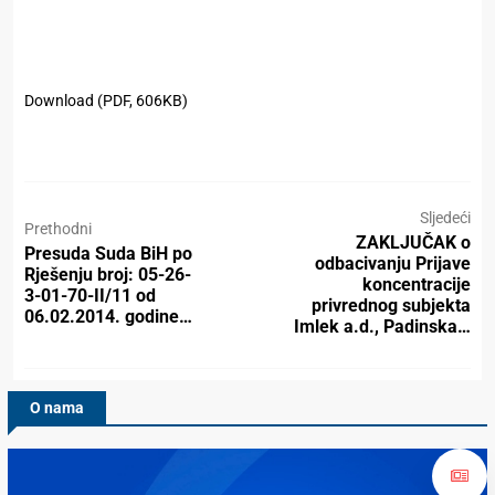
Download (PDF, 606KB)
Sljedeći
Prethodni
ZAKLJUČAK o
Presuda Suda BiH po
odbacivanju Prijave
Rješenju broj: 05-26-
koncentracije
3-01-70-II/11 od
privrednog subjekta
06.02.2014. godine…
Imlek a.d., Padinska…
O nama