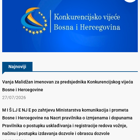
Konkurencijsko Vijeće BiH
Najnoviji
Vanja Malidžan imenovan za predsjednika Konkurencijskog vijeća
Bosne i Hercegovine
27/07/2026
M I Š LJ E NJ E po zahtjevu Ministarstva komunikacija i prometa
Bosne i Hercegovine na Nacrt pravilnika o izmjenama i dopunama
Pravilnika o postupku usklađivanja i registracije redova vožnje,
načinu i postupku izdavanja dozvole i obrascu dozvole