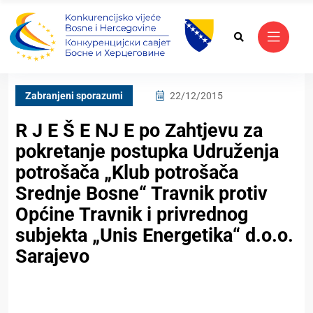
Zabranjeni sporazumi
22/12/2015
R J E Š E NJ E po Zahtjevu za
pokretanje postupka Udruženja
potrošača „Klub potrošača
Srednje Bosne“ Travnik protiv
Općine Travnik i privrednog
subjekta „Unis Energetika“ d.o.o.
Sarajevo