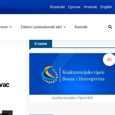
Bosanski
Српски
Hrvatski
English
tnost
Zakoni i podzakonski akti
Kontakt
O nama
evac
Konkurencijsko Vijeće BiH