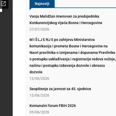
Najnoviji
Vanja Malidžan imenovan za predsjednika
Konkurencijskog vijeća Bosne i Hercegovine
27/07/2026
M I Š LJ E NJ E po zahtjevu Ministarstva
komunikacija i prometa Bosne i Hercegovine na
Nacrt pravilnika o izmjenama i dopunama Pravilnika
o postupku usklađivanja i registracije redova vožnje,
načinu i postupku izdavanja dozvole i obrascu
dozvole
12/06/2026
Saopštenje za javnost sa 45. sjednice
12/06/2026
Komunalni forum FBiH 2026
05/06/2026