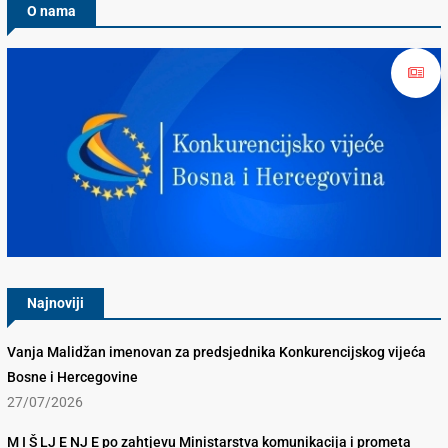
O nama
Konkurencijsko Vijeće BiH
Najnoviji
Vanja Malidžan imenovan za predsjednika Konkurencijskog vijeća
Bosne i Hercegovine
27/07/2026
M I Š LJ E NJ E po zahtjevu Ministarstva komunikacija i prometa