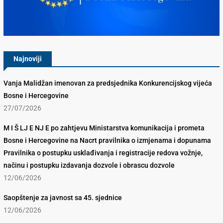
Konkurencijsko Vijeće BiH
Najnoviji
Vanja Malidžan imenovan za predsjednika Konkurencijskog vijeća
Bosne i Hercegovine
27/07/2026
M I Š LJ E NJ E po zahtjevu Ministarstva komunikacija i prometa
Bosne i Hercegovine na Nacrt pravilnika o izmjenama i dopunama
Pravilnika o postupku usklađivanja i registracije redova vožnje,
načinu i postupku izdavanja dozvole i obrascu dozvole
12/06/2026
Saopštenje za javnost sa 45. sjednice
12/06/2026