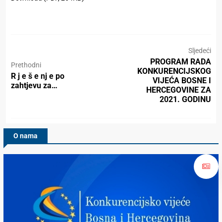
Sljedeći
PROGRAM RADA
Prethodni
KONKURENCIJSKOG
R j e š e nj e pо
VIJEĆA BOSNE I
zahtjevu za…
HERCEGOVINE ZA
2021. GODINU
O nama