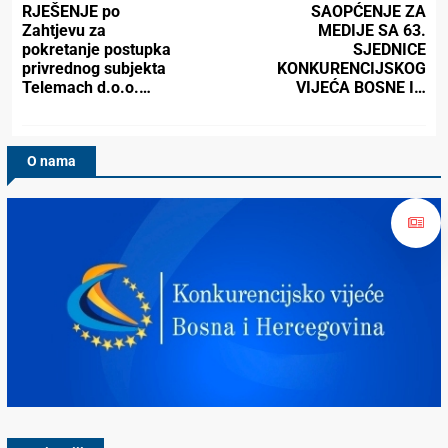
RJEŠENJE po
SAOPĆENJE ZA
Zahtjevu za
MEDIJE SA 63.
pokretanje postupka
SJEDNICE
privrednog subjekta
KONKURENCIJSKOG
Telemach d.o.o.…
VIJEĆA BOSNE I…
O nama
Konkurencijsko Vijeće BiH