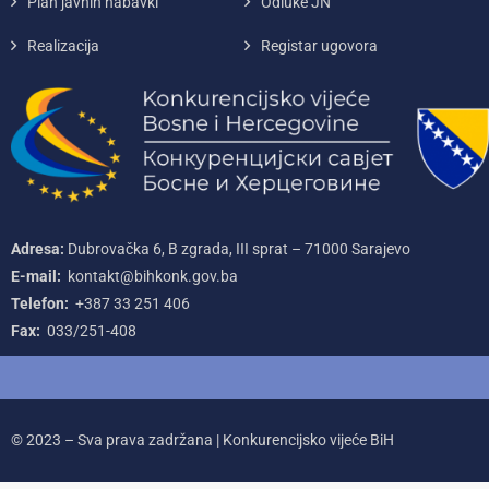
Plan javnih nabavki
Odluke JN
Realizacija
Registar ugovora
Adresa:
Dubrovačka 6, B zgrada, III sprat – 71000‌ Sarajevo
E-mail:
kontakt@bihkonk.gov.ba
Telefon:
+387‌ 33‌ 251‌ 406
Fax:
033/251-408
© 2023 – Sva prava zadržana | Konkurencijsko vijeće BiH