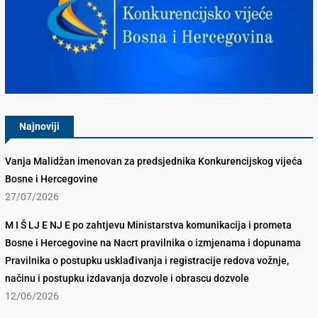
Konkurencijsko Vijeće BiH
Najnoviji
Vanja Malidžan imenovan za predsjednika Konkurencijskog vijeća
Bosne i Hercegovine
27/07/2026
M I Š LJ E NJ E po zahtjevu Ministarstva komunikacija i prometa
Bosne i Hercegovine na Nacrt pravilnika o izmjenama i dopunama
Pravilnika o postupku usklađivanja i registracije redova vožnje,
načinu i postupku izdavanja dozvole i obrascu dozvole
12/06/2026