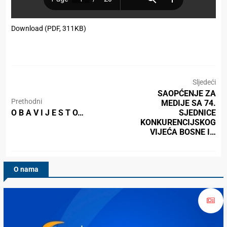
Download (PDF, 311KB)
Sljedeći
SAOPĆENJE ZA
Prethodni
MEDIJE SA 74.
O B A V I J E S T O…
SJEDNICE
KONKURENCIJSKOG
VIJEĆA BOSNE I…
O nama