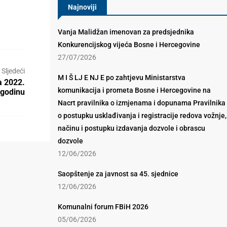
Najnoviji
Vanja Malidžan imenovan za predsjednika
Konkurencijskog vijeća Bosne i Hercegovine
27/07/2026
Sljedeći
M I Š LJ E NJ E po zahtjevu Ministarstva
a 2022.
komunikacija i prometa Bosne i Hercegovine na
godinu
Nacrt pravilnika o izmjenama i dopunama Pravilnika
o postupku usklađivanja i registracije redova vožnje,
načinu i postupku izdavanja dozvole i obrascu
dozvole
12/06/2026
Saopštenje za javnost sa 45. sjednice
12/06/2026
Komunalni forum FBiH 2026
05/06/2026