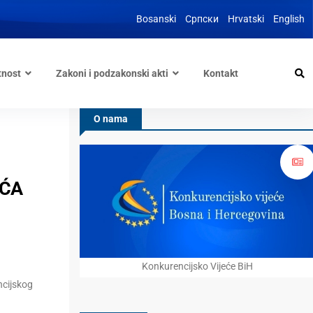
Bosanski
Српски
Hrvatski
English
tnost
Zakoni i podzakonski akti
Kontakt
O nama
EĆA
Konkurencijsko Vijeće BiH
ncijskog