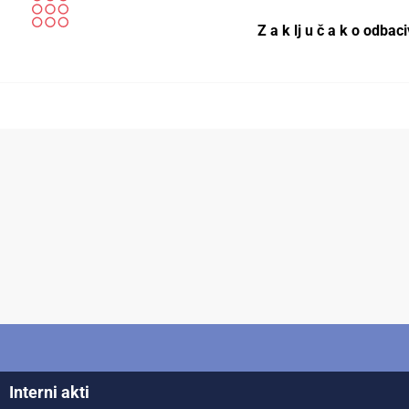
Z a k lj u č a k o odbac
Interni akti