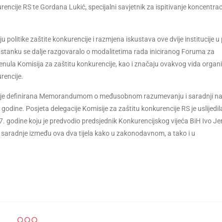
urencije RS te Gordana Lukić, specijalni savjetnik za ispitivanje koncentrac
 politike zaštite konkurencije i razmjena iskustava ove dvije institucije u
 sastanku se dalje razgovaralo o modalitetima rada iniciranog Foruma za
ula Komisija za zaštitu konkurencije, kao i značaju ovakvog vida organi
rencije.
 koja je definirana Memorandumom o međusobnom razumevanju i saradnji n
godine. Posjeta delegacije Komisije za zaštitu konkurencije RS je uslijedi
. godine koju je predvodio predsjednik Konkurencijskog vijeća BiH Ivo Jer
 saradnje između ova dva tijela kako u zakonodavnom, a tako i u