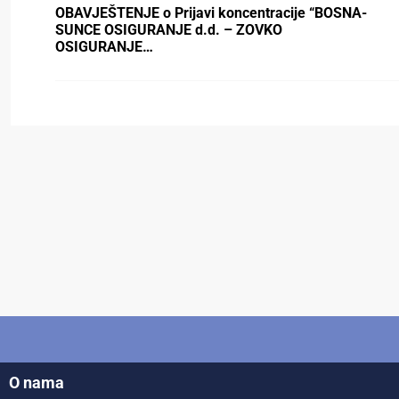
OBAVJEŠTENJE o Prijаvi koncentrаcije “BOSNA-
SUNCE OSIGURANJE d.d. – ZOVKO
OSIGURANJE…
O nama