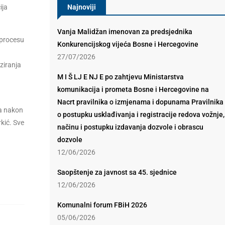
ija
Najnoviji
Vanja Malidžan imenovan za predsjednika
 procesu
Konkurencijskog vijeća Bosne i Hercegovine
27/07/2026
ziranja
M I Š LJ E NJ E po zahtjevu Ministarstva
komunikacija i prometa Bosne i Hercegovine na
a
Nacrt pravilnika o izmjenama i dopunama Pravilnika
la nakon
o postupku usklađivanja i registracije redova vožnje,
kić. Sve
načinu i postupku izdavanja dozvole i obrascu
dozvole
12/06/2026
Saopštenje za javnost sa 45. sjednice
12/06/2026
Komunalni forum FBiH 2026
05/06/2026