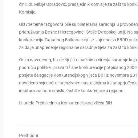
činili dr. Miloje Obradović, predsjednik Komisije za zaštitu konk
Komisije.
Glavne teme razgovora bile su bilateralna saradnja u provođenju
pridruživanja Bosne i Hercegovine i Srbije Evropskoj uniji. Na
konkurenciju Zapadnog Balkana koju je, zajedno sa EBRD pokren
za dalje unapređenje regionalne saradnje tijela za zaštitu konku
Osim navedenog, bilo je riječi i o načinima širenja saradnje
području politike i prava tržišne konkurencije potpisanog 2009. 
posjete delegacije Konkurencijskog vijeća BiH iz novembra 2017
navedeno svjedoči o intenzivnim nastojanjima ka unaprjeđenju
institucionalnom smislu zaštitte konkurencije u regionu.
Iz ureda Predsjednika Konkurencijskog vijeća BiH
Prethodni