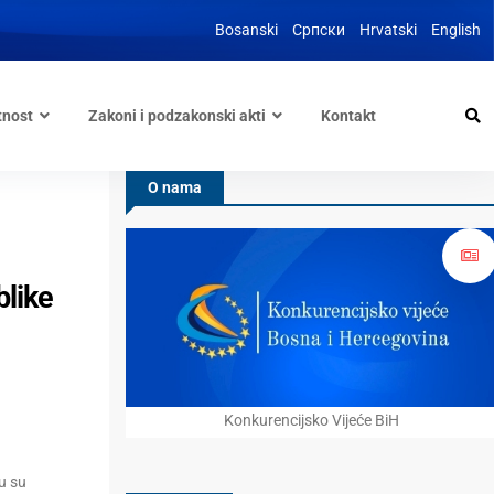
Bosanski
Српски
Hrvatski
English
tnost
Zakoni i podzakonski akti
Kontakt
O nama
like
Konkurencijsko Vijeće BiH
u su