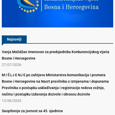
Konkurencijsko Vijeće BiH
Najnoviji
Vanja Malidžan imenovan za predsjednika Konkurencijskog vijeća
Bosne i Hercegovine
27/07/2026
M I Š LJ E NJ E po zahtjevu Ministarstva komunikacija i prometa
Bosne i Hercegovine na Nacrt pravilnika o izmjenama i dopunama
Pravilnika o postupku usklađivanja i registracije redova vožnje,
načinu i postupku izdavanja dozvole i obrascu dozvole
12/06/2026
Saopštenje za javnost sa 45. sjednice