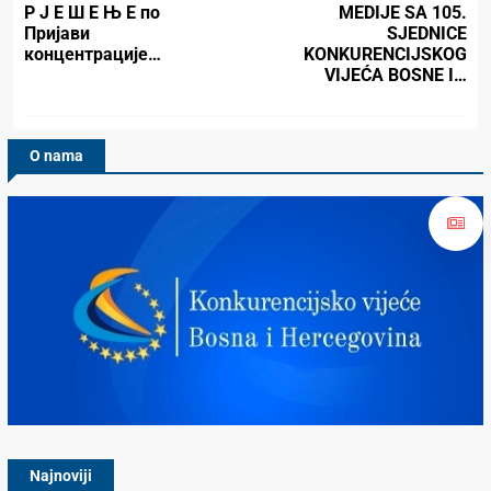
Р Ј Е Ш Е Њ Е по
MEDIJE SA 105.
Пријави
SJEDNICE
концентрације…
KONKURENCIJSKOG
VIJEĆA BOSNE I…
O nama
Konkurencijsko Vijeće BiH
Najnoviji