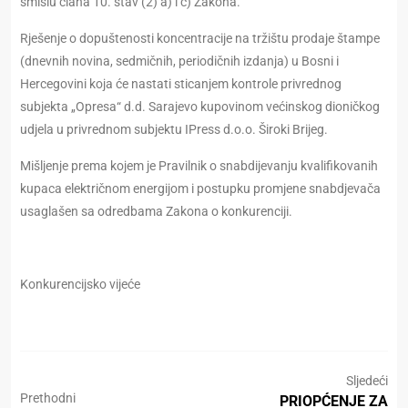
smislu člana 10. stav (2) a) i c) Zakona.
Rješenje o dopuštenosti koncentracije na tržištu prodaje štampe
(dnevnih novina, sedmičnih, periodičnih izdanja) u Bosni i
Hercegovini koja će nastati sticanjem kontrole privrednog
subjekta „Opresa“ d.d. Sarajevo kupovinom većinskog dioničkog
udjela u privrednom subjektu IPress d.o.o. Široki Brijeg.
Mišljenje prema kojem je Pravilnik o snabdijevanju kvalifikovanih
kupaca električnom energijom i postupku promjene snabdjevača
usaglašen sa odredbama Zakona o konkurenciji.
Konkurencijsko vijeće
Sljedeći
Prethodni
PRIOPĆENJE ZA