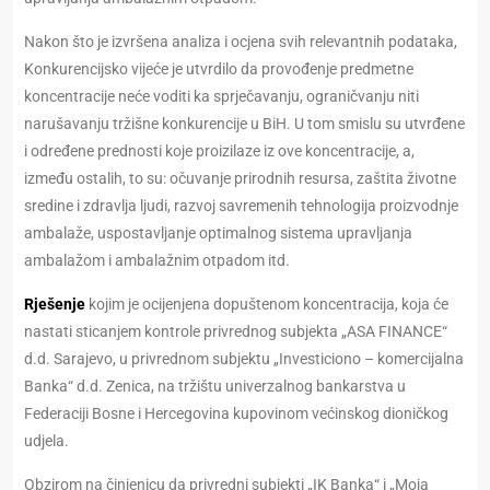
Nakon što je izvršena analiza i ocjena svih relevantnih podataka,
Konkurencijsko vijeće je utvrdilo da provođenje predmetne
koncentracije neće voditi ka sprječavanju, ograničvanju niti
narušavanju tržišne konkurencije u BiH. U tom smislu su utvrđene
i određene prednosti koje proizilaze iz ove koncentracije, a,
između ostalih, to su: očuvanje prirodnih resursa, zaštita životne
sredine i zdravlja ljudi, razvoj savremenih tehnologija proizvodnje
ambalaže, uspostavljanje optimalnog sistema upravljanja
ambalažom i ambalažnim otpadom itd.
Rješenje
kojim je ocijenjena dopuštenom koncentracija, koja će
nastati sticanjem kontrole privrednog subjekta „ASA FINANCE“
d.d. Sarajevo, u privrednom subjektu „Investiciono – komercijalna
Banka“ d.d. Zenica, na tržištu univerzalnog bankarstva u
Federaciji Bosne i Hercegovina kupovinom većinskog dioničkog
udjela.
Obzirom na činjenicu da privredni subjekti „IK Banka“ i „Moja