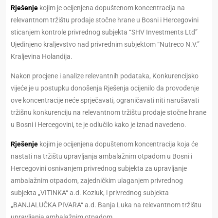
Rješenje
kojim je ocijenjena dopuštenom koncentracija na
relevantnom tržištu prodaje stočne hrane u Bosni i Hercegovini
sticanjem kontrole privrednog subjekta “SHV Investments Ltd”
Ujedinjeno kraljevstvo nad privrednim subjektom “Nutreco N.V.”
Kraljevina Holandija.
Nakon procjene i analize relevantnih podataka, Konkurencijsko
vijeće je u postupku donošenja Rješenja ocijenilo da provođenje
ove koncentracije neće sprječavati, ograničavati niti narušavati
tržišnu konkurenciju na relevantnom tržištu prodaje stočne hrane
u Bosni i Hercegovini, te je odlučilo kako je iznad navedeno.
Rješenje
kojim je ocijenjena dopuštenom koncentracija koja će
nastati na tržištu upravljanja ambalažnim otpadom u Bosni i
Hercegovini osnivanjem privrednog subjekta za upravljanje
ambalažnim otpadom, zajedničkim ulaganjem privrednog
subjekta „VITINKA“ a.d. Kozluk, i privrednog subjekta
„BANJALUČKA PIVARA“ a.d. Banja Luka na relevantnom tržištu
upravljanja ambalažnim otpadom.