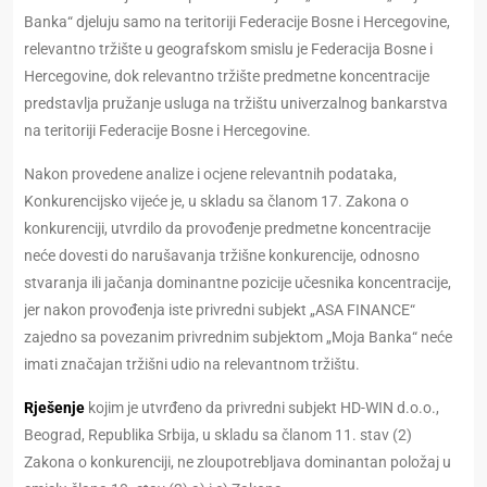
Banka“ djeluju samo na teritoriji Federacije Bosne i Hercegovine,
relevantno tržište u geografskom smislu je Federacija Bosne i
Hercegovine, dok relevantno tržište predmetne koncentracije
predstavlja pružanje usluga na tržištu univerzalnog bankarstva
na teritoriji Federacije Bosne i Hercegovine.
Nakon provedene analize i ocjene relevantnih podataka,
Konkurencijsko vijeće je, u skladu sa članom 17. Zakona o
konkurenciji, utvrdilo da provođenje predmetne koncentracije
neće dovesti do narušavanja tržišne konkurencije, odnosno
stvaranja ili jačanja dominantne pozicije učesnika koncentracije,
jer nakon provođenja iste privredni subjekt „ASA FINANCE“
zajedno sa povezanim privrednim subjektom „Moja Banka“ neće
imati značajan tržišni udio na relevantnom tržištu.
Rješenje
kojim je utvrđeno da privredni subjekt HD-WIN d.o.o.,
Beograd, Republika Srbija, u skladu sa članom 11. stav (2)
Zakona o konkurenciji, ne zloupotrebljava dominantan položaj u