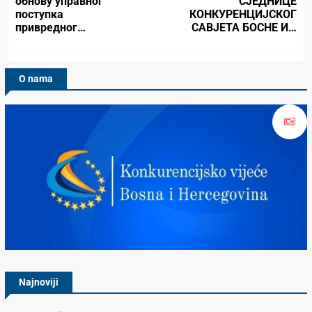
обнову управног
СЈЕДНИЦЕ
поступка
КОНКУРЕНЦИЈСКОГ
привредног…
САВЈЕТА БОСНЕ И…
O nama
Konkurencijsko Vijeće BiH
Najnoviji