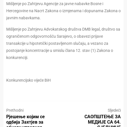
Mišljenje po Zahtjevu Agencije za javne nabavke Bosne i
Hercegovine na Nacrt Zakona o izmjenama i dopunama Zakona o
javnim nabavkama.
Mišljenje po Zahtjevu Advokatskog društva DMB legal, društvo sa
ograničenom odgovornošću Sarajevo, o obavezi prijave
transakcije u hipotetički postavljenom slučaju, a vezano za
postojanje koncentracije u smislu člana 12. stav (1) Zakona o
konkurenciji.
Konkurencijsko vijeće BiH
Prethodni
Sljedeći
Рјешење којим се
САОПШТЕЊЕ ЗА
одбија Захтјев за
МЕДИЈЕ СА 64.