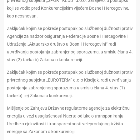
privrednog subjekta „SPORT KLUB“ d.o.o. Sarajevo, u postupku
koji se vodio pred Konkurencijskim vijećem Bosne i Hercegovine,
kao neosnovan.
Zaključak kojim se pokreće postupak po službenoj dužnosti protiv
Agencije za nadzor osiguranja Federacije Bosne i Hercegovine i
Udruženja „Aktuarsko društvo u Bosni i Hercegovini“ radi
utvrđivanja postojanja zabranjenog sporazuma, u smislu člana 4.
stav (2) tačka b) Zakona o konkurenciji.
Zaključak kojim se pоkrеćе postupak po službenoj dužnosti protiv
privrednog subjekta „EUROTERM” d.o.o Kiseljak, radi utvrđivanja
postojanja zabranjenog sporazuma u smislu člana 4. stav (1)
tačke b) i e) Zakona o konkurenciji.
Mišljenje po Zahtjevu Državne regulatorne agencije za električnu
energiju u vezi usaglašenosti Nacrta odluke o transponiranju
Uredbe o cjelovitosti i transparentnosti veleprodajnog tržišta
energije sa Zakonom o konkurenciji.