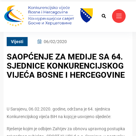
Vijesti
06/02/2020
SAOPĆENJE ZA MEDIJE SA 64.
SJEDNICE KONKURENCIJSKOG
VIJEĆA BOSNE I HERCEGOVINE
U Sarajevu, 06.02.2020. godine, održana je 64. sjednica
Konkurencijskog vijeća BiH na kojoj je usvojeno sljedeće:
Rješenje kojim je odbijen Zahtjev za obnovu upravnog postupka