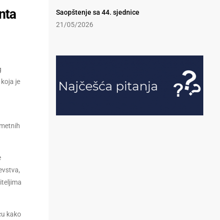
nta
Saopštenje sa 44. sjednice
21/05/2026
g
koja je
dmetnih
e
evstva,
iteljima
icu kako