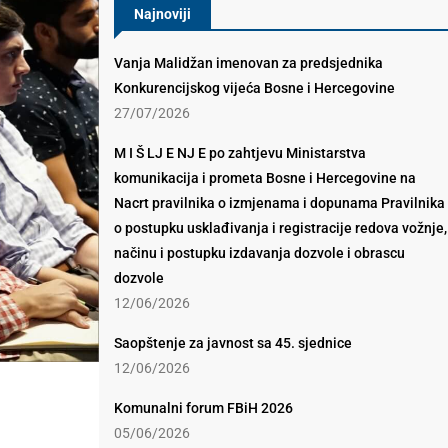
Najnoviji
Vanja Malidžan imenovan za predsjednika
Konkurencijskog vijeća Bosne i Hercegovine
27/07/2026
M I Š LJ E NJ E po zahtjevu Ministarstva
komunikacija i prometa Bosne i Hercegovine na
Nacrt pravilnika o izmjenama i dopunama Pravilnika
o postupku usklađivanja i registracije redova vožnje,
načinu i postupku izdavanja dozvole i obrascu
dozvole
12/06/2026
Saopštenje za javnost sa 45. sjednice
12/06/2026
Komunalni forum FBiH 2026
05/06/2026