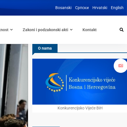
Bosanski
Српски
Hrvatski
English
tnost
Zakoni i podzakonski akti
Kontakt
O nama
Konkurencijsko Vijeće BiH