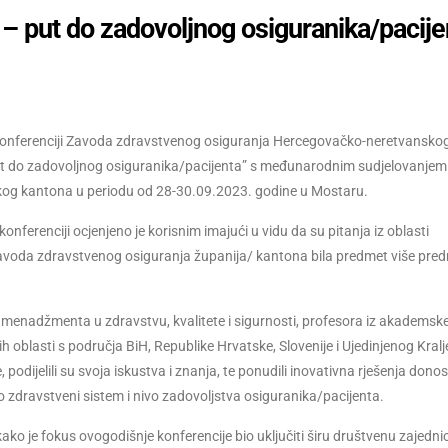
 – put do zadovoljnog osiguranika/pacije
I. konferenciji Zavoda zdravstvenog osiguranja Hercegovačko-neretvansko
ut do zadovoljnog osiguranika/pacijenta” s međunarodnim sudjelovanjem 
og kantona u periodu od 28-30.09.2023. godine u Mostaru.
nferenciji ocjenjeno je korisnim imajući u vidu da su pitanja iz oblasti
a zavoda zdravstvenog osiguranja županija/ kantona bila predmet više pre
, menadžmenta u zdravstvu, kvalitete i sigurnosti, profesora iz akademsk
h oblasti s područja BiH, Republike Hrvatske, Slovenije i Ujedinjenog Kralj
, podijelili su svoja iskustva i znanja, te ponudili inovativna rješenja donos
o zdravstveni sistem i nivo zadovoljstva osiguranika/pacijenta.
kako je fokus ovogodišnje konferencije bio uključiti širu društvenu zajedn