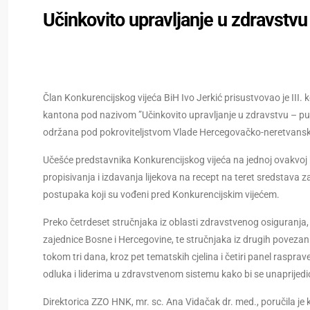
Učinkovito upravljanje u zdravstvu
Član Konkurencijskog vijeća BiH Ivo Jerkić prisustvovao je II
kantona pod nazivom ”Učinkovito upravljanje u zdravstvu – p
održana pod pokroviteljstvom Vlade Hercegovačko-neretvansk
Učešće predstavnika Konkurencijskog vijeća na jednoj ovakvoj ko
propisivanja i izdavanja lijekova na recept na teret sredstav
postupaka koji su vođeni pred Konkurencijskim vijećem.
Preko četrdeset stručnjaka iz oblasti zdravstvenog osiguranja
zajednice Bosne i Hercegovine, te stručnjaka iz drugih povezani
tokom tri dana, kroz pet tematskih cjelina i četiri panel rasprave
odluka i liderima u zdravstvenom sistemu kako bi se unaprijedi
Direktorica ZZO HNK, mr. sc. Ana Vidačak dr. med., poručila je 