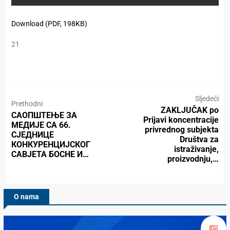
Download (PDF, 198KB)
21
Sljedeći
Prethodni
ZAKLJUČAK po
САОПШТЕЊЕ ЗА
Prijavi koncentracije
МЕДИЈЕ СА 66.
privrednog subjekta
СЈЕДНИЦЕ
Društva za
КОНКУРЕНЦИЈСКОГ
istraživanje,
САВЈЕТА БОСНЕ И…
proizvodnju,…
O nama