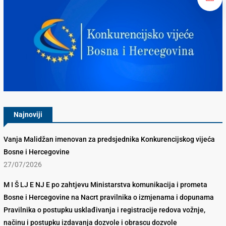
Konkurencijsko Vijeće BiH
Najnoviji
Vanja Malidžan imenovan za predsjednika Konkurencijskog vijeća
Bosne i Hercegovine
27/07/2026
M I Š LJ E NJ E po zahtjevu Ministarstva komunikacija i prometa
Bosne i Hercegovine na Nacrt pravilnika o izmjenama i dopunama
Pravilnika o postupku usklađivanja i registracije redova vožnje,
načinu i postupku izdavanja dozvole i obrascu dozvole