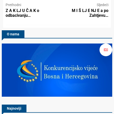
Prethodni
Sljedeći
Z A K LJ U Č A K o
M I Š LJ E NJ E a po
odbacivanju…
Zahtjevu…
O nama
Konkurencijsko Vijeće BiH
Najnoviji