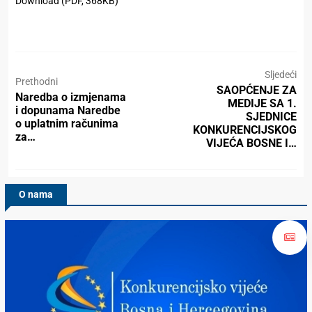
Download (PDF, 368KB)
Sljedeći
Prethodni
SAOPĆENJE ZA
Naredba o izmjenama
MEDIJE SA 1.
i dopunama Naredbe
SJEDNICE
o uplatnim računima
KONKURENCIJSKOG
za…
VIJEĆA BOSNE I…
O nama