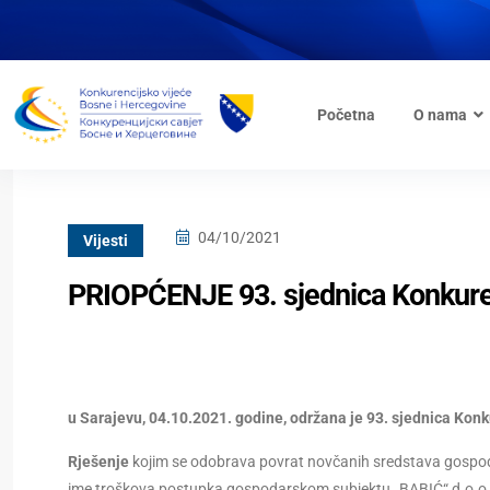
Početna
O nama
04/10/2021
Vijesti
PRIOPĆENJE 93. sjednica Konkuren
u Sarajevu, 04.10.2021. godine, održana je 93. sjednica Konk
Rješenje
kojim se odobrava povrat novčanih sredstava gospod
ime troškova postupka gospodarskom subjektu „BABIĆ“ d.o.o.