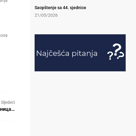
anja
Saopštenje sa 44. sjednice
21/05/2026
nosa
Sljedeći
едница…