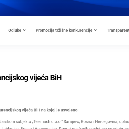
Odluke
Promocija tržišne konkurencije
Transparen
cijskog vijeća BiH
urencijskog vijeća BiH na kojoj je usvojeno:
arskom subjektu „Telemach d.o.o.“ Sarajevo, Bosna i Hercegovina, uplać
 Jablanica, Bosna i Hercegovina. Povrat novčanih sredstava se odobrav