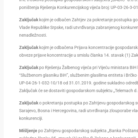
poništenja Rješenja Konkurencijskog vijeća broj: UP-03-26-3-
Zaključak
kojim je odbačen Zahtjev za pokretanje postupka go
Vlade Republike Srpske, radi utvrđivanja zabranjenog konkuren
nenadležnosti.
Zaključak
kojim je odbačena Prijava koncentracije gospodarskog
obveze prijave koncentracije u smislu članka 14. stavak (1) Za
Zaključak
po Rješenju Žalbenog vijeća pri Vijeću ministara BiH
“Službenom glasniku BiH”, službenim glasilima entiteta i Brčko 
UP-04-26-1-032-10/18 od 31.01.2019. godine sukladno odredba
Zaključak će se dostaviti gospodarskom subjektu „Telemach d.o
Zaključak
o pokretanju postupka po Zahtjevu gospodarskog sub
Sarajevo, Bosna i Hercegovina, radi utvrđivanja zlouporabe vla
konkurenciji.
Mišljenje
po Zahtjevu gospodarskog subjekta „Banka Poštanska 