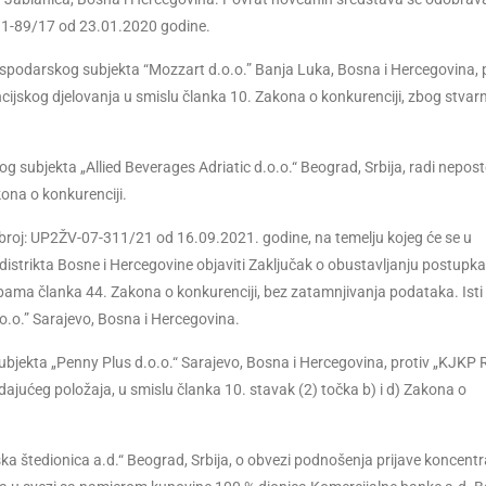
011-89/17 od 23.01.2020 godine.
spodarskog subjekta “Mozzart d.o.o.” Banja Luka, Bosna i Hercegovina, 
cijskog djelovanja u smislu članka 10. Zakona o konkurenciji, zbog stvar
 subjekta „Allied Beverages Adriatic d.o.o.“ Beograd, Srbija, radi nepost
kona o konkurenciji.
 broj: UP2ŽV-07-311/21 od 16.09.2021. godine, na temelju kojeg će se u
distrikta Bosne i Hercegovine objaviti Zaključak o obustavljanju postupka 
ma članka 44. Zakona o konkurenciji, bez zatamnjivanja podataka. Isti
.o.” Sarajevo, Bosna i Hercegovina.
jekta „Penny Plus d.o.o.“ Sarajevo, Bosna i Hercegovina, protiv „KJKP
dajućeg položaja, u smislu članka 10. stavak (2) točka b) i d) Zakona o
štedionica a.d.“ Beograd, Srbija, o obvezi podnošenja prijave koncentra