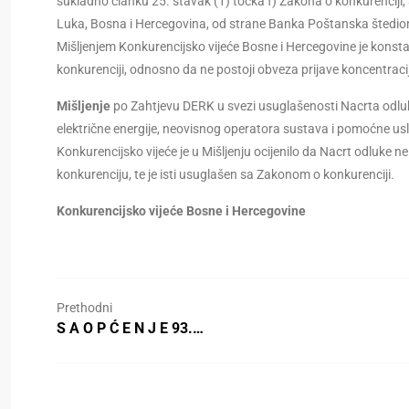
sukladno članku 25. stavak (1) točka f) Zakona o konkurenciji
Luka, Bosna i Hercegovina, od strane Banka Poštanska štedion
Mišljenjem Konkurencijsko vijeće Bosne i Hercegovine je konstat
konkurenciji, odnosno da ne postoji obveza prijave koncentraci
Mišljenje
po Zahtjevu DERK u svezi usuglašenosti Nacrta odluk
električne energije, neovisnog operatora sustava i pomoćne us
Konkurencijsko vijeće je u Mišljenju ocijenilo da Nacrt odluke n
konkurenciju, te je isti usuglašen sa Zakonom o konkurenciji.
Konkurencijsko vijeće Bosne i Hercegovine
Prethodni
S A O P Ć E N J E 93.…