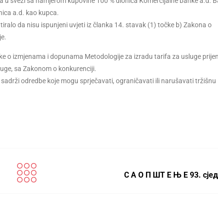
, a u svezi sa namjerom kupovine 100 % dionica Komercijalne banke a.d. B
ica a.d. kao kupca.
iralo da nisu ispunjeni uvjeti iz članka 14. stavak (1) točke b) Zakona o
je.
e o izmjenama i dopunama Metodologije za izradu tarifa za usluge prije
luge, sa Zakonom o konkurenciji.
e sadrži odredbe koje mogu sprječavati, ograničavati ili narušavati tržišnu
С А О П ШТ Е Њ Е 93. сј