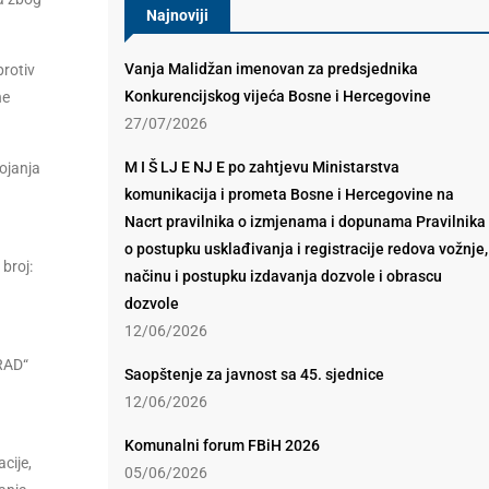
Najnoviji
Vanja Malidžan imenovan za predsjednika
protiv
Konkurencijskog vijeća Bosne i Hercegovine
ne
27/07/2026
M I Š LJ E NJ E po zahtjevu Ministarstva
ojanja
komunikacija i prometa Bosne i Hercegovine na
Nacrt pravilnika o izmjenama i dopunama Pravilnika
o postupku usklađivanja i registracije redova vožnje,
broj:
načinu i postupku izdavanja dozvole i obrascu
dozvole
12/06/2026
 RAD“
Saopštenje za javnost sa 45. sjednice
12/06/2026
Komunalni forum FBiH 2026
cije,
05/06/2026