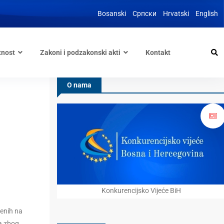
Bosanski
Српски
Hrvatski
English
tnost
Zakoni i podzakonski akti
Kontakt
O nama
Konkurencijsko Vijeće BiH
enih na
a zbog