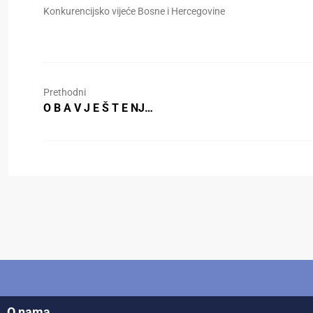
Konkurencijsko vijeće Bosne i Hercegovine
Prethodni
O B A V J E Š T E NJ…
O nama