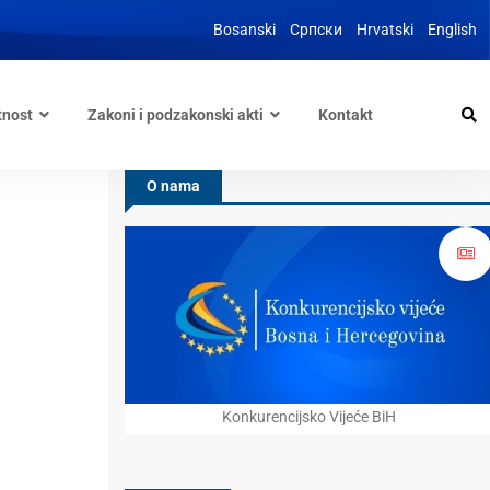
Bosanski
Српски
Hrvatski
English
tnost
Zakoni i podzakonski akti
Kontakt
O nama
Konkurencijsko Vijeće BiH