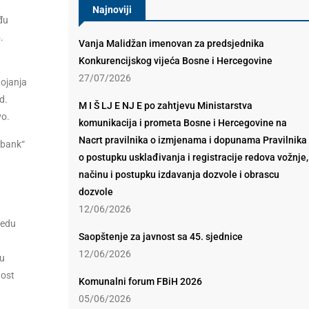
Najnoviji
đu
.
Vanja Malidžan imenovan za predsjednika
Konkurencijskog vijeća Bosne i Hercegovine
27/07/2026
tojanja
d.
M I Š LJ E NJ E po zahtjevu Ministarstva
vo.
komunikacija i prometa Bosne i Hercegovine na
Nacrt pravilnika o izmjenama i dopunama Pravilnika
 bank“
o postupku usklađivanja i registracije redova vožnje,
načinu i postupku izdavanja dozvole i obrascu
dozvole
12/06/2026
redu
Saopštenje za javnost sa 45. sjednice
12/06/2026
 u
nost
Komunalni forum FBiH 2026
05/06/2026