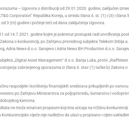
sporazuma – Ugovora o distribuciji od 29.01.2020. godine, zaključen izme
T&G Corporation” Republika Koreja, u smislu člana 4. st. (1) i (3) i člana 5
od 3 (tri) godine i počinje teći od dana zaključenja Ugovora.
/21 od 14.7.2021. godine kojim je pokrenut postupak radi utvrđivanja pos
 Zakona o konkurenciji, po Zahtjevu privrednog subjekta Telekom Srbija a.
burg, Adria News d.o.o. Sarajevo i Adria News BH Production d.o.o. Saraje
bjekta „Digital Asset Management“ d.o.o. Banja Luka, protiv „Raiffeisen
a postojanja zabranjenog sporazuma iz člana 4. stav (1) tačke b) Zakona o
inu raspodjele i korištenju finansijskih sredstava prikupljenih po osnovu
doneseno po Zahtjevu Ministarstva za poljoprivredu, šumarstvo i vodopriv
o-dobojskog kantona.
Odluka ne može smatrati propisom koji ima uticaja na tržišnu konkurenciji
 Konkurencijsko vijeće nije nadležno da ulazi u propisano i cijeni usklađe