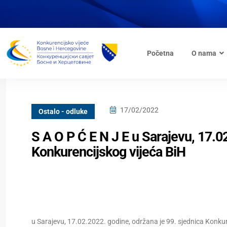
Početna
O nama
17/02/2022
Ostalo - odluke
S A O P Ć E N J E u Sarajevu, 17.0
Konkurencijskog vijeća BiH
u Sarajevu, 17.02.2022. godine, održana je 99. sjednica Konkure