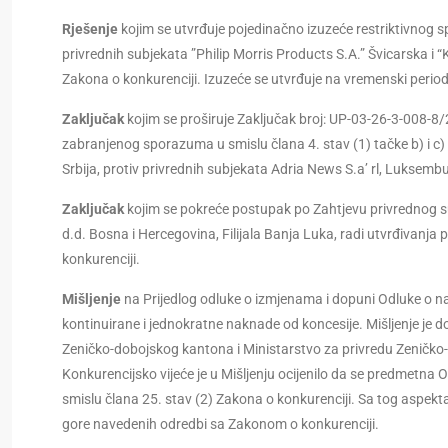
Rješenje
kojim se utvrđuje pojedinačno izuzeće restriktivnog 
privrednih subjekata ”Philip Morris Products S.A.” Švicarska i “K
Zakona o konkurenciji. Izuzeće se utvrđuje na vremenski period 
Zaključak
kojim se proširuje Zaključak broj: UP-03-26-3-008-8
zabranjenog sporazuma u smislu člana 4. stav (1) tačke b) i c)
Srbija, protiv privrednih subjekata Adria News S.a’ rl, Luksem
Zaključak
kojim se pokreće postupak po Zahtjevu privrednog su
d.d. Bosna i Hercegovina, Filijala Banja Luka, radi utvrđivanj
konkurenciji.
Mišljenje
na Prijedlog odluke o izmjenama i dopuni Odluke o nač
kontinuirane i jednokratne naknade od koncesije. Mišljenje je 
Zeničko-dobojskog kantona i Ministarstvo za privredu Zeničk
Konkurencijsko vijeće je u Mišljenju ocijenilo da se predmetna 
smislu člana 25. stav (2) Zakona o konkurenciji. Sa tog aspekta
gore navedenih odredbi sa Zakonom o konkurenciji.